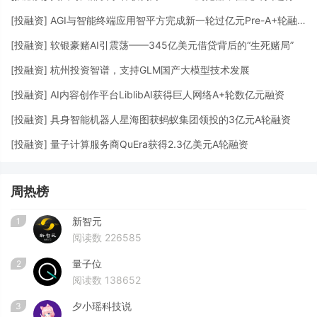
[
投融资
]
AGI与智能终端应用智平方完成新一轮过亿元Pre-A+轮融资
[
投融资
]
软银豪赌AI引震荡——345亿美元借贷背后的“生死赌局”
[
投融资
]
杭州投资智谱，支持GLM国产大模型技术发展
[
投融资
]
AI内容创作平台LiblibAI获得巨人网络A+轮数亿元融资
[
投融资
]
具身智能机器人星海图获蚂蚁集团领投的3亿元A轮融资
[
投融资
]
量子计算服务商QuEra获得2.3亿美元A轮融资
周热榜
新智元
1
阅读数 226585
量子位
2
阅读数 138652
夕小瑶科技说
3