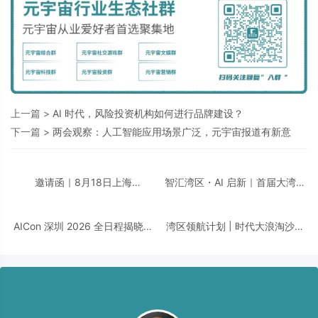
上一篇 >
AI 时代，风险投资机构如何进行品牌建设？
下一篇 >
两会观察：人工智能应用场景广泛，元宇宙报道有新意
邀请函｜8月18日上海
智汇湾区・AI 启新｜首届大湾区
「CDIE2026 汽车汽配行业AI创
AI + 智领创新峰会即将重磅启
新峰会」诚邀您的莅临！
幕！邀您共话数智转型！
AICon 深圳 2026 全日程揭晓｜
湾区领航计划 | 时代大浪淘沙，
聚焦 Agent 工程化，构建可靠智
千帆竞发之下，谁执掌大湾区发
能的技术路径
展新航向？