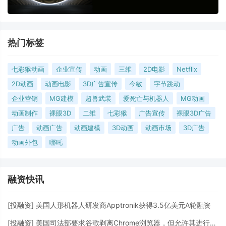
热门标签
七彩猴动画
企业宣传
动画
三维
2D电影
Netflix
2D动画
动画电影
3D广告宣传
今敏
字节跳动
企业营销
MG建模
超兽武装
爱死亡与机器人
MG动画
动画制作
裸眼3D
二维
七彩猴
广告宣传
裸眼3D广告
广告
动画广告
动画建模
3D动画
动画市场
3D广告
动画外包
哪吒
融资快讯
[
投融资
]
美国人形机器人研发商Apptronik获得3.5亿美元A轮融资
[
投融资
]
美国司法部要求谷歌剥离Chrome浏览器，但允许其进行AI投资