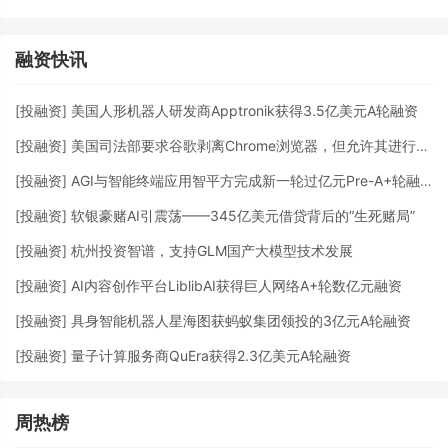
融资快讯
[
投融资
]
美国人形机器人研发商Apptronik获得3.5亿美元A轮融资
[
投融资
]
美国司法部要求谷歌剥离Chrome浏览器，但允许其进行AI投资
[
投融资
]
AGI与智能终端应用智平方完成新一轮过亿元Pre-A+轮融资
[
投融资
]
软银豪赌AI引震荡——345亿美元借贷背后的“生死赌局”
[
投融资
]
杭州投资智谱，支持GLM国产大模型技术发展
[
投融资
]
AI内容创作平台LiblibAI获得巨人网络A+轮数亿元融资
[
投融资
]
具身智能机器人星海图获蚂蚁集团领投的3亿元A轮融资
[
投融资
]
量子计算服务商QuEra获得2.3亿美元A轮融资
周热榜