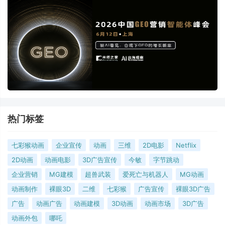
热门标签
七彩猴动画
企业宣传
动画
三维
2D电影
Netflix
2D动画
动画电影
3D广告宣传
今敏
字节跳动
企业营销
MG建模
超兽武装
爱死亡与机器人
MG动画
动画制作
裸眼3D
二维
七彩猴
广告宣传
裸眼3D广告
广告
动画广告
动画建模
3D动画
动画市场
3D广告
动画外包
哪吒