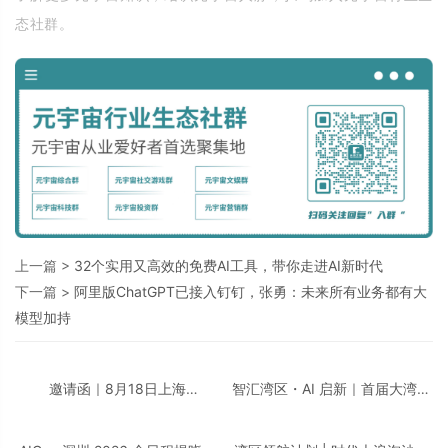
态社群。
上一篇 >
32个实用又高效的免费AI工具，带你走进AI新时代
下一篇 >
阿里版ChatGPT已接入钉钉，张勇：未来所有业务都有大
模型加持
邀请函｜8月18日上海
智汇湾区・AI 启新｜首届大湾区
「CDIE2026 汽车汽配行业AI创
AI + 智领创新峰会即将重磅启
新峰会」诚邀您的莅临！
幕！邀您共话数智转型！