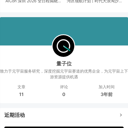
AICon 深圳 2026 全日程揭晓｜
湾区领航计划 | 时代大浪淘沙，
聚焦 Agent 工程化，构建可靠智
千帆竞发之下，谁执掌大湾区发
能的技术路径
展新航向？
量子位
致力于元宇宙服务研究，深度挖掘元宇宙赛道的优秀企业，为元宇宙上下
游资源提供机遇
文章
评论
加入时间
11
0
3年前
近期活动