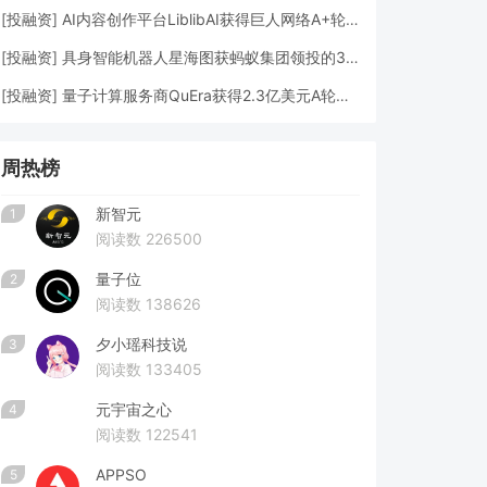
[
投融资
]
AI内容创作平台LiblibAI获得巨人网络A+轮数亿元融资
[
投融资
]
具身智能机器人星海图获蚂蚁集团领投的3亿元A轮融资
[
投融资
]
量子计算服务商QuEra获得2.3亿美元A轮融资
周热榜
新智元
1
阅读数 226500
量子位
2
阅读数 138626
夕小瑶科技说
3
阅读数 133405
元宇宙之心
4
阅读数 122541
APPSO
5