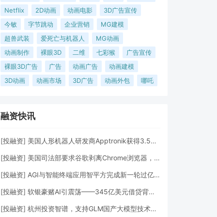
Netflix
2D动画
动画电影
3D广告宣传
今敏
字节跳动
企业营销
MG建模
超兽武装
爱死亡与机器人
MG动画
动画制作
裸眼3D
二维
七彩猴
广告宣传
裸眼3D广告
广告
动画广告
动画建模
3D动画
动画市场
3D广告
动画外包
哪吒
融资快讯
[
投融资
]
美国人形机器人研发商Apptronik获得3.5亿美元A轮融资
[
投融资
]
美国司法部要求谷歌剥离Chrome浏览器，但允许其进行AI投资
[
投融资
]
AGI与智能终端应用智平方完成新一轮过亿元Pre-A+轮融资
[
投融资
]
软银豪赌AI引震荡——345亿美元借贷背后的“生死赌局”
[
投融资
]
杭州投资智谱，支持GLM国产大模型技术发展