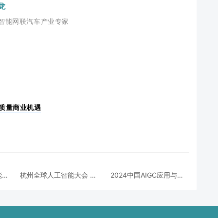
龙
智能网联汽车产业专家
高质量商业机遇
能体
杭州全球人工智能大会 链
2024中国AIGC应用与发
接AI产业 赋能产业未来
展峰会