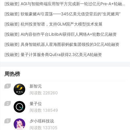
[
投融资
]
AGI与智能终端应用智平方完成新一轮过亿元Pre-A+轮融资
[
投融资
]
软银豪赌AI引震荡——345亿美元借贷背后的“生死赌局”
[
投融资
]
杭州投资智谱，支持GLM国产大模型技术发展
[
投融资
]
AI内容创作平台LiblibAI获得巨人网络A+轮数亿元融资
[
投融资
]
具身智能机器人星海图获蚂蚁集团领投的3亿元A轮融资
[
投融资
]
量子计算服务商QuEra获得2.3亿美元A轮融资
周热榜
新智元
1
阅读数 226260
量子位
2
阅读数 138549
夕小瑶科技说
3
阅读数 133105