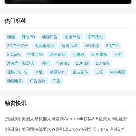
热门标签
动画
裸眼3D
动画广告
动画外包
字节跳动
3D广告宣传
七彩猴动画
超兽武装
MG建模
3D广告
3D动画
企业营销
动画市场
七彩猴
动画建模
三维
爱死亡与机器人
哪吒
Netflix
2D电影
2D动画
裸眼3D广告
今敏
动画制作
企业宣传
二维
MG动画
动画电影
广告宣传
广告
融资快讯
[
投融资
]
美国人形机器人研发商Apptronik获得3.5亿美元A轮融资
[
投融资
]
美国司法部要求谷歌剥离Chrome浏览器，但允许其进行AI投资