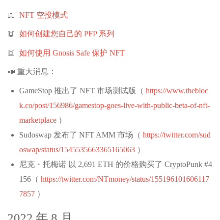
📖
NFT 空投模式
📖
如何创建您自己的 PFP 系列
📖
如何使用 Gnosis Safe 保护 NFT
📣 重大消息：
GameStop 推出了 NFT 市场测试版（
https://www.thebloc
k.co/post/156986/gamestop-goes-live-with-public-beta-of-nft-
marketplace
‌）
Sudoswap 发布了 NFT AMM 市场（
https://twitter.com/sud
oswap/status/1545535663365165063
‌）
尼克・托梅诺 以 2,691 ETH 的价格购买了 CryptoPunk #4
156（
https://twitter.com/NTmoney/status/155196101606117
7857
‌）
2022 年 8 月