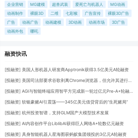
企业营销
MG建模
超兽武装
爱死亡与机器人
MG动画
动画制作
裸眼3D
二维
七彩猴
广告宣传
裸眼3D广告
广告
动画广告
动画建模
3D动画
动画市场
3D广告
动画外包
哪吒
融资快讯
[
投融资
]
美国人形机器人研发商Apptronik获得3.5亿美元A轮融资
[
投融资
]
美国司法部要求谷歌剥离Chrome浏览器，但允许其进行AI投资
[
投融资
]
AGI与智能终端应用智平方完成新一轮过亿元Pre-A+轮融资
[
投融资
]
软银豪赌AI引震荡——345亿美元借贷背后的“生死赌局”
[
投融资
]
杭州投资智谱，支持GLM国产大模型技术发展
[
投融资
]
AI内容创作平台LiblibAI获得巨人网络A+轮数亿元融资
[
投融资
]
具身智能机器人星海图获蚂蚁集团领投的3亿元A轮融资