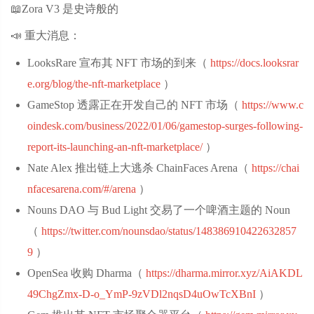
📖Zora V3 是史诗般的
📣 重大消息：
LooksRare 宣布其 NFT 市场的到来（
https://docs.looksrar
e.org/blog/the-nft-marketplace
‌）
GameStop 透露正在开发自己的 NFT 市场（
https://www.c
oindesk.com/business/2022/01/06/gamestop-surges-following-
report-its-launching-an-nft-marketplace/
‌）
Nate Alex 推出链上大逃杀 ChainFaces Arena（
https://chai
nfacesarena.com/#/arena
‌）
Nouns DAO 与 Bud Light 交易了一个啤酒主题的 Noun
（
https://twitter.com/nounsdao/status/148386910422632857
9
‌）
OpenSea 收购 Dharma（
https://dharma.mirror.xyz/AiAKDL
49ChgZmx-D-o_YmP-9zVDl2nqsD4uOwTcXBnI
‌）