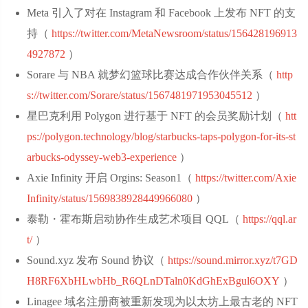
Meta 引入了对在 Instagram 和 Facebook 上发布 NFT 的支
持（
https://twitter.com/MetaNewsroom/status/156428196913
4927872
‌）
Sorare 与 NBA 就梦幻篮球比赛达成合作伙伴关系（
http
s://twitter.com/Sorare/status/1567481971953045512
‌）
星巴克利用 Polygon 进行基于 NFT 的会员奖励计划（
htt
ps://polygon.technology/blog/starbucks-taps-polygon-for-its-st
arbucks-odyssey-web3-experience
‌）
Axie Infinity 开启 Orgins: Season1（
https://twitter.com/Axie
Infinity/status/1569838928449966080
‌）
泰勒・霍布斯启动协作生成艺术项目 QQL（
https://qql.ar
t/
‌）
Sound.xyz 发布 Sound 协议（
https://sound.mirror.xyz/t7GD
H8RF6XbHLwbHb_R6QLnDTaln0KdGhExBgul6OXY
‌）
Linagee 域名注册商被重新发现为以太坊上最古老的 NFT