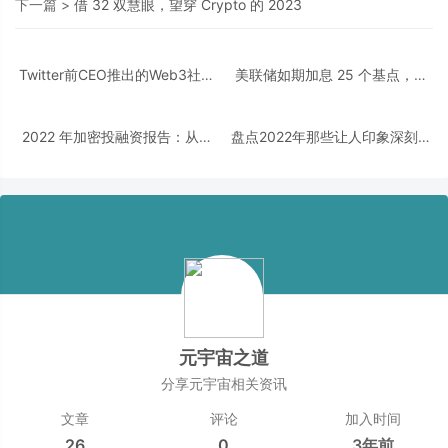
下一篇 >
借 32 双慧眼，望穿 Crypto 的 2023
Twitter前CEO推出的Web3社交
美联储如期加息 25 个基点，最
平台Damus为什么会刷屏朋友圈
新声明释放了什么信号？
2022 年加密投融资报告：从资
盘点2022年那些让人印象深刻的
金流向洞察热门赛道以及投资趋
NFT项目
势
元宇宙之道
分享元宇宙相关资讯
文章
评论
加入时间
26
0
3年前