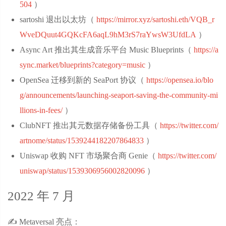
504
‌）
sartoshi 退出以太坊（
https://mirror.xyz/sartoshi.eth/VQB_r
WveDQuut4GQKcFA6aqL9hM3rS7raYwsW3UfdLA
‌）
Async Art 推出其生成音乐平台 Music Blueprints（
https://a
sync.market/blueprints?category=music
‌）
OpenSea 迁移到新的 SeaPort 协议（
https://opensea.io/blo
g/announcements/launching-seaport-saving-the-community-mi
llions-in-fees/
‌）
ClubNFT 推出其元数据存储备份工具（
https://twitter.com/
artnome/status/1539244182207864833
‌）
Uniswap 收购 NFT 市场聚合商 Genie（
https://twitter.com/
uniswap/status/1539306956002820096
‌）
2022 年 7 月
✍️ Metaversal 亮点：