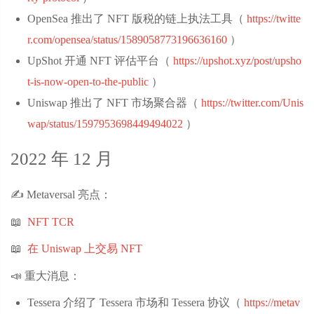
OpenSea 推出了 NFT 版税的链上执法工具（
https://twitte
r.com/opensea/status/1589058773196636160
‌）
UpShot 开通 NFT 评估平台（
https://upshot.xyz/post/upsho
t-is-now-open-to-the-public
‌）
Uniswap 推出了 NFT 市场聚合器（
https://twitter.com/Unis
wap/status/1597953698449494022
‌）
2022 年 12 月
✍️ Metaversal 亮点：
📖
NFT TCR
📖
在 Uniswap 上交易 NFT
📣 重大消息：
Tessera 介绍了 Tessera 市场和 Tessera 协议（
https://metav