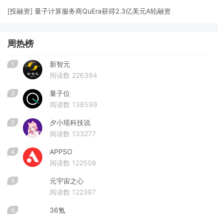
[
投融资
]
量子计算服务商QuEra获得2.3亿美元A轮融资
周热榜
新智元
1
阅读数 226394
量子位
2
阅读数 138599
夕小瑶科技说
3
阅读数 133277
APPSO
4
阅读数 122508
元宇宙之心
5
阅读数 122397
36氪
6