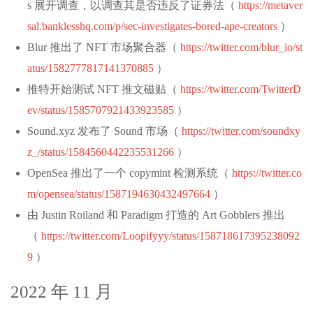
s 展开调查，以调查其是否违反了证券法（
https://metaver
sal.banklesshq.com/p/sec-investigates-bored-ape-creators
‌）
Blur 推出了 NFT 市场聚合器（
https://twitter.com/blur_io/st
atus/1582777817141370885
‌）
推特开始测试 NFT 推文磁贴（
https://twitter.com/TwitterD
ev/status/1585707921433923585
‌）
Sound.xyz 发布了 Sound 市场（
https://twitter.com/soundxy
z_/status/1584560442235531266
‌）
OpenSea 推出了一个 copymint 检测系统（
https://twitter.co
m/opensea/status/1587194630432497664
‌）
由 Justin Roiland 和 Paradigm 打造的 Art Gobblers 推出
（
https://twitter.com/Loopifyyy/status/158718617395238092
9
‌）
2022 年 11 月