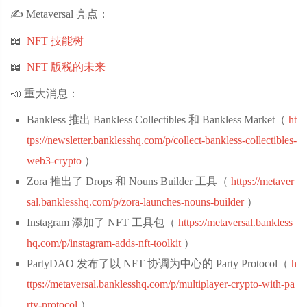
✍️ Metaversal 亮点：
📖
NFT 技能树
📖
NFT 版税的未来
📣 重大消息：
Bankless 推出 Bankless Collectibles 和 Bankless Market（
ht
tps://newsletter.banklesshq.com/p/collect-bankless-collectibles-
web3-crypto
‌）
Zora 推出了 Drops 和 Nouns Builder 工具（
https://metaver
sal.banklesshq.com/p/zora-launches-nouns-builder
‌）
Instagram 添加了 NFT 工具包（
https://metaversal.bankless
hq.com/p/instagram-adds-nft-toolkit
‌）
PartyDAO 发布了以 NFT 协调为中心的 Party Protocol（
h
ttps://metaversal.banklesshq.com/p/multiplayer-crypto-with-pa
rty-protocol
‌）