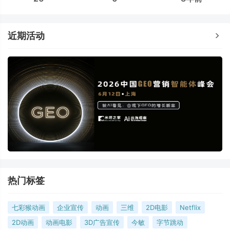
近期活动
热门标签
七彩猴动画
企业宣传
动画
三维
2D电影
Netflix
2D动画
动画电影
3D广告宣传
今敏
字节跳动