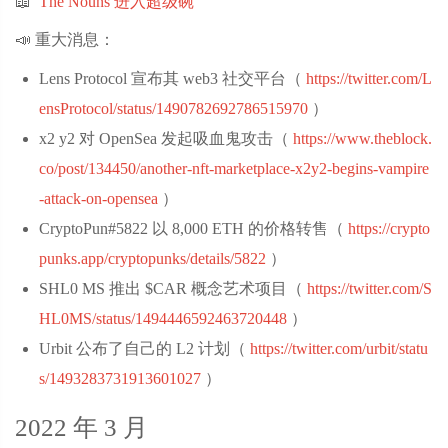
📖
The Nouns 进入超级碗
📣 重大消息：
Lens Protocol 宣布其 web3 社交平台（
https://twitter.com/L
ensProtocol/status/1490782692786515970
‌）
x2 y2 对 OpenSea 发起吸血鬼攻击（
https://www.theblock.
co/post/134450/another-nft-marketplace-x2y2-begins-vampire
-attack-on-opensea
‌）
CryptoPun#5822 以 8,000 ETH 的价格转售（
https://crypto
punks.app/cryptopunks/details/5822
‌）
SHL0 MS 推出 $CAR 概念艺术项目（
https://twitter.com/S
HL0MS/status/1494446592463720448
‌）
Urbit 公布了自己的 L2 计划（
https://twitter.com/urbit/statu
s/1493283731913601027
‌）
2022 年 3 月