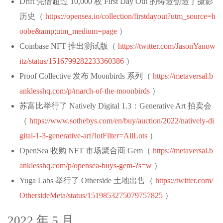
Drift 凭借超过 10,000 枚 First Day Out 的铸造创造了摄影
历史（
https://opensea.io/collection/firstdayout?utm_source=h
oobe&amp;utm_medium=page
‌）
Coinbase NFT 推出测试版（
https://twitter.com/JasonYanow
itz/status/1516799282233360386
‌）
Proof Collective 发布 Moonbirds 系列（
https://metaversal.b
anklesshq.com/p/march-of-the-moonbirds
‌）
苏富比举行了 Natively Digital 1.3：Generative Art 拍卖会
（
https://www.sothebys.com/en/buy/auction/2022/natively-di
gital-1-3-generative-art?lotFilter=AllLots
‌）
OpenSea 收购 NFT 市场聚合商 Gem（
https://metaversal.b
anklesshq.com/p/opensea-buys-gem-?s=w
‌）
Yuga Labs 举行了 Otherside 土地出售（
https://twitter.com/
OthersideMeta/status/1519853275079757825
‌）
2022 年 5 月