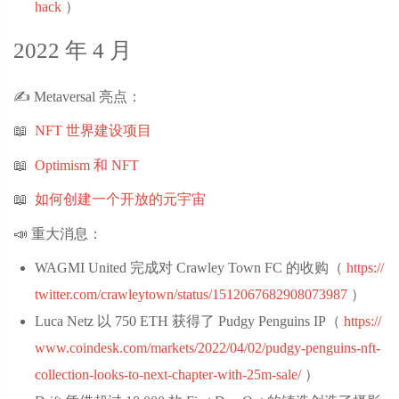
hack
‌）
2022 年 4 月
✍️ Metaversal 亮点：
📖
NFT 世界建设项目
📖
Optimism 和 NFT
📖
如何创建一个开放的元宇宙
📣 重大消息：
WAGMI United 完成对 Crawley Town FC 的收购（
https://
twitter.com/crawleytown/status/1512067682908073987
‌）
Luca Netz 以 750 ETH 获得了 Pudgy Penguins IP（
https://
www.coindesk.com/markets/2022/04/02/pudgy-penguins-nft-
collection-looks-to-next-chapter-with-25m-sale/
‌）