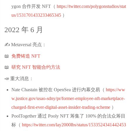
ygon 合作开发 NFT（
https://twitter.com/polygonstudios/stat
us/1531701433233465345
‌）
2022 年 6 月
✍️ Metaversal 亮点：
📖
免费铸造 NFT
📖
研究 NFT 智能合约方法
📣 重大消息：
Nate Chastain 被控在 OpenSea 进行内幕交易（
https://ww
w.justice.gov/usao-sdny/pr/former-employee-nft-marketplace-
charged-first-ever-digital-asset-insider-trading-scheme
‌）
PoolTogether 通过 Pooly NFT 筹集了 100% 的合法众筹目
标（
https://twitter.com/lay2000lbs/status/1533524341442453