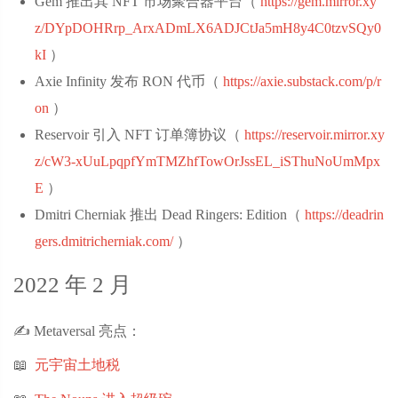
Gem 推出其 NFT 市场聚合器平台（
https://gem.mirror.xy
z/DYpDOHRrp_ArxADmLX6ADJCtJa5mH8y4C0tzvSQy0
kI
‌）
Axie Infinity 发布 RON 代币（
https://axie.substack.com/p/r
on
‌）
Reservoir 引入 NFT 订单簿协议（
https://reservoir.mirror.xy
z/cW3-xUuLpqpfYmTMZhfTowOrJssEL_iSThuNoUmMpx
E
‌）
Dmitri Cherniak 推出 Dead Ringers: Edition（
https://deadrin
gers.dmitricherniak.com/
‌）
2022 年 2 月
✍️ Metaversal 亮点：
📖
元宇宙土地税