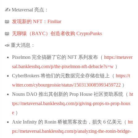
✍️ Metaversal 亮点：
📖
发现新的 NFT：Finiliar
📖
无聊猿（BAYC）创造者收购 CryptoPunks
📣 重大消息：
Pixelmon 完全搞砸了它的 NFT 系列发布（
https://metaver
sal.banklesshq.com/p/the-pixelmon-nft-debacle?s=w
‌）
CyberBrokers 将他们的元数据完全存储在链上（
https://t
witter.com/cybourgeoisie/status/1503130085993459722
‌）
Nouns DAO 推出其创新的 Prop House 社区资助系统（
ht
tps://metaversal.banklesshq.com/p/giving-props-to-prop-hous
e
‌）
Axie Infinity 的 Ronin 桥被黑客攻击，损失 6 亿美元（
htt
ps://metaversal.banklesshq.com/p/analyzing-the-ronin-bridge-