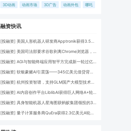
3D动画
动画市场
3D广告
动画外包
哪吒
融资快讯
[
投融资
]
美国人形机器人研发商Apptronik获得3.5亿美元A轮融资
[
投融资
]
美国司法部要求谷歌剥离Chrome浏览器，但允许其进行AI投资
[
投融资
]
AGI与智能终端应用智平方完成新一轮过亿元Pre-A+轮融资
[
投融资
]
软银豪赌AI引震荡——345亿美元借贷背后的“生死赌局”
[
投融资
]
杭州投资智谱，支持GLM国产大模型技术发展
[
投融资
]
AI内容创作平台LiblibAI获得巨人网络A+轮数亿元融资
[
投融资
]
具身智能机器人星海图获蚂蚁集团领投的3亿元A轮融资
[
投融资
]
量子计算服务商QuEra获得2.3亿美元A轮融资