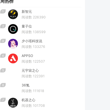
周热榜
新智元
1
阅读数 226390
量子位
2
阅读数 138599
夕小瑶科技说
3
阅读数 133276
APPSO
4
阅读数 122507
元宇宙之心
5
阅读数 122391
36氪
6
阅读数 111618
机器之心
7
阅读数 101708