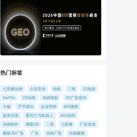
热门标签
七彩猴动画
企业宣传
动画
三维
2D电影
Netflix
2D动画
动画电影
3D广告宣传
今敏
字节跳动
企业营销
MG建模
超兽武装
爱死亡与机器人
MG动画
动画制作
裸眼3D
二维
七彩猴
广告宣传
裸眼3D广告
广告
动画广告
动画建模