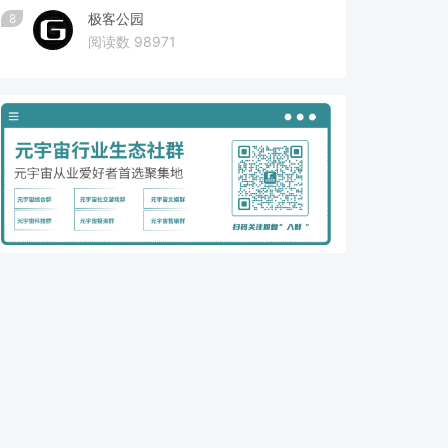
极客公园
8
阅读数 98971