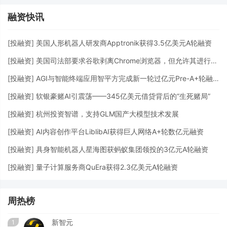
融资快讯
[
投融资
]
美国人形机器人研发商Apptronik获得3.5亿美元A轮融资
[
投融资
]
美国司法部要求谷歌剥离Chrome浏览器，但允许其进行AI投资
[
投融资
]
AGI与智能终端应用智平方完成新一轮过亿元Pre-A+轮融资
[
投融资
]
软银豪赌AI引震荡——345亿美元借贷背后的“生死赌局”
[
投融资
]
杭州投资智谱，支持GLM国产大模型技术发展
[
投融资
]
AI内容创作平台LiblibAI获得巨人网络A+轮数亿元融资
[
投融资
]
具身智能机器人星海图获蚂蚁集团领投的3亿元A轮融资
[
投融资
]
量子计算服务商QuEra获得2.3亿美元A轮融资
周热榜
新智元
1