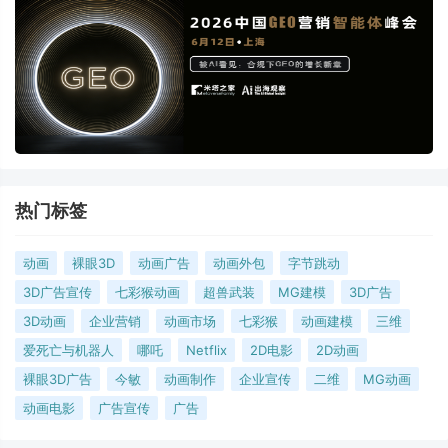
热门标签
动画
裸眼3D
动画广告
动画外包
字节跳动
3D广告宣传
七彩猴动画
超兽武装
MG建模
3D广告
3D动画
企业营销
动画市场
七彩猴
动画建模
三维
爱死亡与机器人
哪吒
Netflix
2D电影
2D动画
裸眼3D广告
今敏
动画制作
企业宣传
二维
MG动画
动画电影
广告宣传
广告