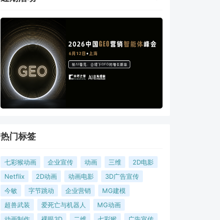
热门标签
七彩猴动画
企业宣传
动画
三维
2D电影
Netflix
2D动画
动画电影
3D广告宣传
今敏
字节跳动
企业营销
MG建模
超兽武装
爱死亡与机器人
MG动画
动画制作
裸眼3D
二维
七彩猴
广告宣传