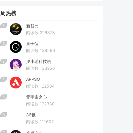
周热榜
新智元
1
阅读数 226378
量子位
2
阅读数 138594
夕小瑶科技说
3
阅读数 133256
APPSO
4
阅读数 122504
元宇宙之心
5
阅读数 122380
36氪
6
阅读数 111602
机器之心
7