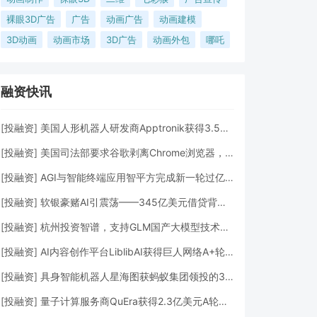
裸眼3D广告
广告
动画广告
动画建模
3D动画
动画市场
3D广告
动画外包
哪吒
融资快讯
[
投融资
]
美国人形机器人研发商Apptronik获得3.5亿美元A轮融资
[
投融资
]
美国司法部要求谷歌剥离Chrome浏览器，但允许其进行AI投资
[
投融资
]
AGI与智能终端应用智平方完成新一轮过亿元Pre-A+轮融资
[
投融资
]
软银豪赌AI引震荡——345亿美元借贷背后的“生死赌局”
[
投融资
]
杭州投资智谱，支持GLM国产大模型技术发展
[
投融资
]
AI内容创作平台LiblibAI获得巨人网络A+轮数亿元融资
[
投融资
]
具身智能机器人星海图获蚂蚁集团领投的3亿元A轮融资
[
投融资
]
量子计算服务商QuEra获得2.3亿美元A轮融资