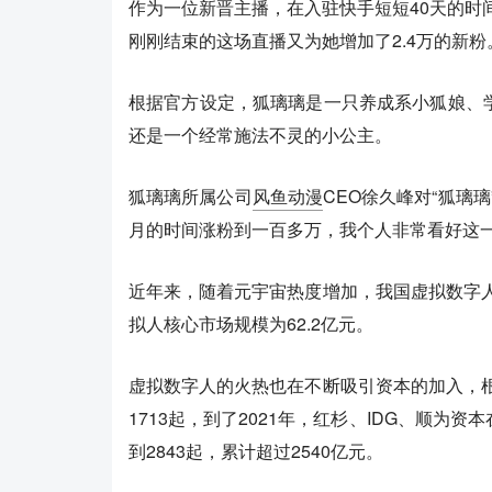
作为一位新晋主播，在入驻快手短短40天的时
刚刚结束的这场直播又为她增加了2.4万的新粉
根据官方设定，狐璃璃是一只养成系小狐娘、
还是一个经常施法不灵的小公主。
狐璃璃所属公司
风鱼动漫
CEO徐久峰对“狐璃
月的时间涨粉到一百多万，我个人非常看好这一
近年来，随着元宇宙热度增加，我国虚拟数字人
拟人核心市场规模为62.2亿元。
虚拟数字人的火热也在不断吸引资本的加入，根
1713起，到了2021年，红杉、IDG、顺
到2843起，累计超过2540亿元。