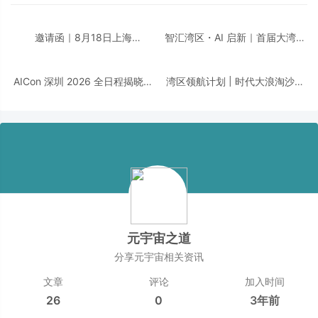
邀请函｜8月18日上海
智汇湾区・AI 启新｜首届大湾区
「CDIE2026 汽车汽配行业AI创
AI + 智领创新峰会即将重磅启
新峰会」诚邀您的莅临！
幕！邀您共话数智转型！
AICon 深圳 2026 全日程揭晓｜
湾区领航计划 | 时代大浪淘沙，
聚焦 Agent 工程化，构建可靠智
千帆竞发之下，谁执掌大湾区发
能的技术路径
展新航向？
元宇宙之道
分享元宇宙相关资讯
文章
评论
加入时间
26
0
3年前