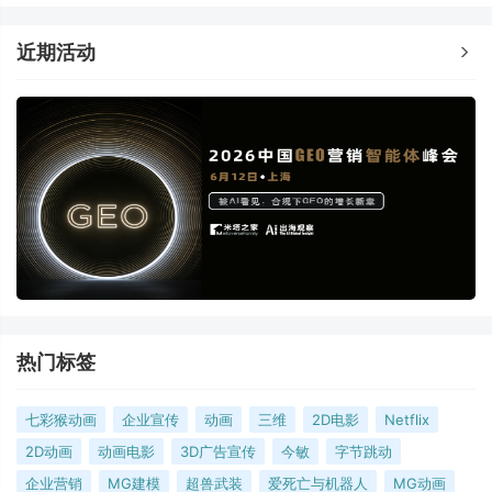
近期活动
热门标签
七彩猴动画
企业宣传
动画
三维
2D电影
Netflix
2D动画
动画电影
3D广告宣传
今敏
字节跳动
企业营销
MG建模
超兽武装
爱死亡与机器人
MG动画