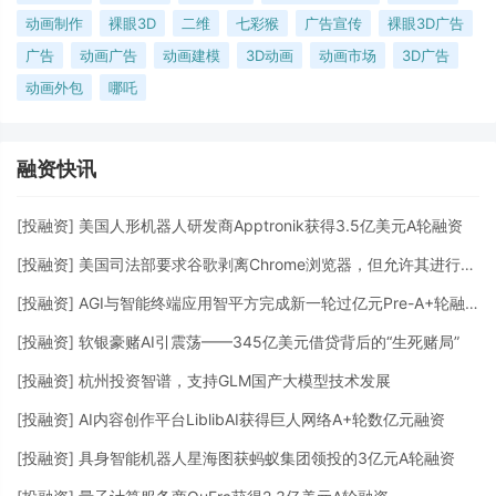
动画制作
裸眼3D
二维
七彩猴
广告宣传
裸眼3D广告
广告
动画广告
动画建模
3D动画
动画市场
3D广告
动画外包
哪吒
融资快讯
[
投融资
]
美国人形机器人研发商Apptronik获得3.5亿美元A轮融资
[
投融资
]
美国司法部要求谷歌剥离Chrome浏览器，但允许其进行AI投资
[
投融资
]
AGI与智能终端应用智平方完成新一轮过亿元Pre-A+轮融资
[
投融资
]
软银豪赌AI引震荡——345亿美元借贷背后的“生死赌局”
[
投融资
]
杭州投资智谱，支持GLM国产大模型技术发展
[
投融资
]
AI内容创作平台LiblibAI获得巨人网络A+轮数亿元融资
[
投融资
]
具身智能机器人星海图获蚂蚁集团领投的3亿元A轮融资