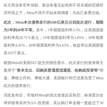
在主营业务竞争加剧、新业务毫无起色和不容乐观的宏观经
济环境之下，Meta不得不开始未雨绸缪，为自己多攒点钱。
此次，Meta本次债券发行的100亿美元分四批次进行，期限
为5年到40年不等。
其中，5年期票面利率3.5%，比美国国债
的利率高出75个基点；10年期票面利率为3.85%；30年期票
面利率4.45%；40年期票面利率为4.65%，收益率比美国国债
高165个基点。
根据Meta向美国SEC提交的报告显示，此次发行的债券将主
要用于“
资本支出、回购其普通股流通股、收购或投资等”
用
途。摩根士丹利、摩根大通、美国银行和巴克莱负责了Meta
此次的债券发行。
消息发布后，市场对Meta的首次发债反应热烈，标准普尔全
球评级将其评为AA-投资级，其认购订单金额一度超过了30