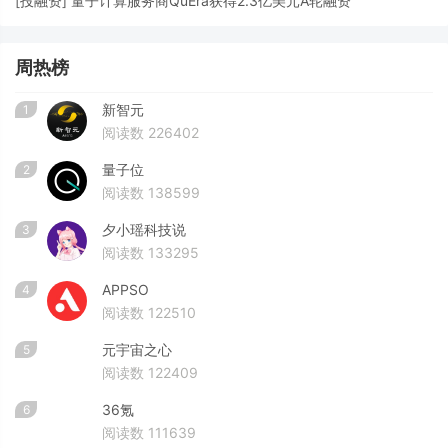
[
投融资
]
量子计算服务商QuEra获得2.3亿美元A轮融资
周热榜
新智元
1
阅读数 226402
量子位
2
阅读数 138599
夕小瑶科技说
3
阅读数 133295
APPSO
4
阅读数 122510
元宇宙之心
5
阅读数 122409
36氪
6
阅读数 111639