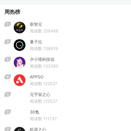
周热榜
新智元
1
阅读数 226486
量子位
2
阅读数 138619
夕小瑶科技说
3
阅读数 133380
APPSO
4
阅读数 122527
元宇宙之心
5
阅读数 122527
36氪
6
阅读数 111737
机器之心
7