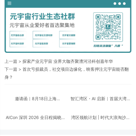
上一篇 >
探索产业元宇宙 业界大咖齐聚漕河泾科创嘉年华
下一篇 >
首次亏损裁员，社交项目边缘化，映客押注元宇宙能否翻
身？
邀请函｜8月18日上海
智汇湾区・AI 启新｜首届大湾区
「CDIE2026 汽车汽配行业AI创
AI + 智领创新峰会即将重磅启
新峰会」诚邀您的莅临！
幕！邀您共话数智转型！
AICon 深圳 2026 全日程揭晓｜
湾区领航计划 | 时代大浪淘沙，
聚焦 Agent 工程化，构建可靠智
千帆竞发之下，谁执掌大湾区发
能的技术路径
展新航向？