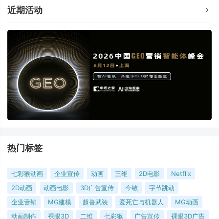
近期活动
热门标签
七彩猴动画
企业宣传
动画
三维
2D电影
Netflix
2D动画
动画电影
3D广告宣传
今敏
字节跳动
企业营销
MG建模
超兽武装
爱死亡与机器人
MG动画
动画制作
裸眼3D
二维
七彩猴
广告宣传
裸眼3D广告