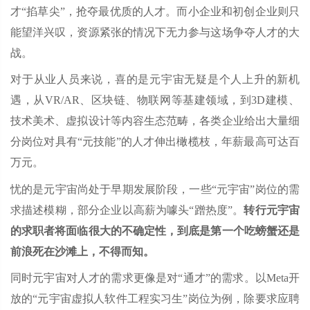
才“掐草尖”，抢夺最优质的人才。而小企业和初创企业则只
能望洋兴叹，资源紧张的情况下无力参与这场争夺人才的大
战。
对于从业人员来说，喜的是元宇宙无疑是个人上升的新机
遇，从VR/AR、区块链、物联网等基建领域，到3D建模、
技术美术、虚拟设计等内容生态范畴，各类企业给出大量细
分岗位对具有“元技能”的人才伸出橄榄枝，年薪最高可达百
万元。
忧的是元宇宙尚处于早期发展阶段，一些“元宇宙”岗位的需
求描述模糊，部分企业以高薪为噱头“蹭热度”。
转行元宇宙
的求职者将面临很大的不确定性，到底是第一个吃螃蟹还是
前浪死在沙滩上，不得而知。
同时元宇宙对人才的需求更像是对“通才”的需求。以Meta开
放的“元宇宙虚拟人软件工程实习生”岗位为例，除要求应聘