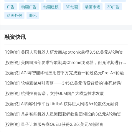
广告
动画广告
动画建模
3D动画
动画市场
3D广告
动画外包
哪吒
融资快讯
[
投融资
]
美国人形机器人研发商Apptronik获得3.5亿美元A轮融资
[
投融资
]
美国司法部要求谷歌剥离Chrome浏览器，但允许其进行AI投资
[
投融资
]
AGI与智能终端应用智平方完成新一轮过亿元Pre-A+轮融资
[
投融资
]
软银豪赌AI引震荡——345亿美元借贷背后的“生死赌局”
[
投融资
]
杭州投资智谱，支持GLM国产大模型技术发展
[
投融资
]
AI内容创作平台LiblibAI获得巨人网络A+轮数亿元融资
[
投融资
]
具身智能机器人星海图获蚂蚁集团领投的3亿元A轮融资
[
投融资
]
量子计算服务商QuEra获得2.3亿美元A轮融资