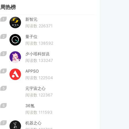
周热榜
新智元
1
阅读数 226371
量子位
2
阅读数 138592
夕小瑶科技说
3
阅读数 133247
APPSO
4
阅读数 122504
元宇宙之心
5
阅读数 122367
36氪
6
阅读数 111593
机器之心
7