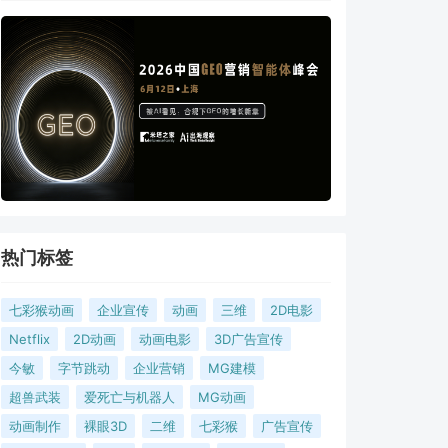
热门标签
七彩猴动画
企业宣传
动画
三维
2D电影
Netflix
2D动画
动画电影
3D广告宣传
今敏
字节跳动
企业营销
MG建模
超兽武装
爱死亡与机器人
MG动画
动画制作
裸眼3D
二维
七彩猴
广告宣传