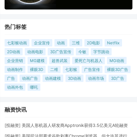
热门标签
七彩猴动画
企业宣传
动画
三维
2D电影
Netflix
2D动画
动画电影
3D广告宣传
今敏
字节跳动
企业营销
MG建模
超兽武装
爱死亡与机器人
MG动画
动画制作
裸眼3D
二维
七彩猴
广告宣传
裸眼3D广告
广告
动画广告
动画建模
3D动画
动画市场
3D广告
动画外包
哪吒
融资快讯
[
投融资
]
美国人形机器人研发商Apptronik获得3.5亿美元A轮融资
[
投融资
]
美国司法部要求谷歌剥离Chrome浏览器，但允许其进行AI投资