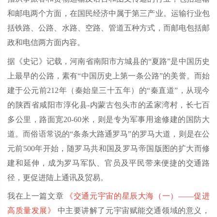
和邮电两个方面，在国民经济中属于第三产业。运输行业包
括铁路、公路、水路、空路、管道五种方式，而邮电包括邮
政和电信两方面内容。
据《史记》记载，河南省南阳市方城县的“夏路”是中国历史
上最早的公路，素有“中国历史上第一条公路”的美誉。而始
建于公元前212年（秦始皇三十五年）的“秦直道”，从现今
的陕西省咸阳市淳化县-内蒙古包头市的孟家湾村，长七百
多公里，路面宽20-60米，则是专为军事用途修建的国防大
道。而俗语常说的“条条大路通罗马”的罗马大道，则是在公
元前500年开始，随罗马共和国及罗马帝国版图的扩大而修
建和延伸，成为罗马军队、官员及平民带来便捷的交通路
径，更促进陆上通讯及贸易。
我在上一篇文章
《交通元宇宙的星辰大海（一）——促进
高质量发展》
中主要讲解了元宇宙赋能交通领域的意义，