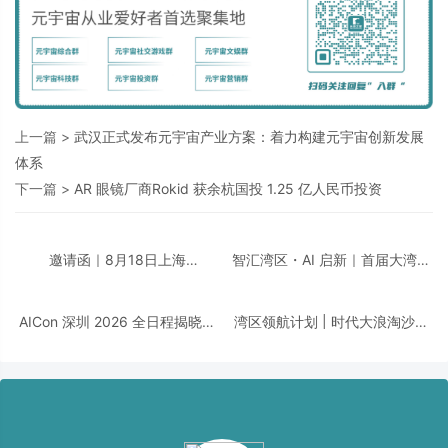
上一篇 >
武汉正式发布元宇宙产业方案：着力构建元宇宙创新发展
体系
下一篇 >
AR 眼镜厂商Rokid 获余杭国投 1.25 亿人民币投资
邀请函｜8月18日上海
智汇湾区・AI 启新｜首届大湾区
「CDIE2026 汽车汽配行业AI创
AI + 智领创新峰会即将重磅启
新峰会」诚邀您的莅临！
幕！邀您共话数智转型！
AICon 深圳 2026 全日程揭晓｜
湾区领航计划 | 时代大浪淘沙，
聚焦 Agent 工程化，构建可靠智
千帆竞发之下，谁执掌大湾区发
能的技术路径
展新航向？