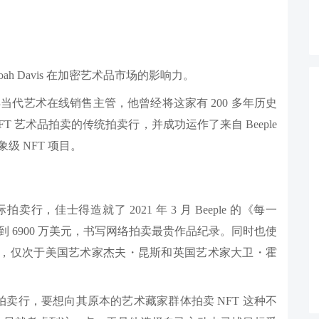
ah Davis 在加密艺术品市场的影响力。
is，作为佳士得当代艺术在线销售主管，他曾经将这家有 200 多年历史
FT 艺术品拍卖的传统拍卖行，并成功运作了来自 Beeple
一个现象级 NFT 项目。
行，佳士得造就了 2021 年 3 月 Beeple 的《每一
达到 6900 万美元，书写网络拍卖最贵作品纪录。同时也使
第三名，仅次于美国艺术家杰夫・昆斯和英国艺术家大卫・霍
术拍卖行，要想向其原本的艺术藏家群体拍卖 NFT 这种不