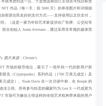
vis 早就考虑到这一点，于是他选择自己主动去寻找目标受
卖 NFT 作品《每一天：前 5000 天》的单张图片和详细描
供加密原住民友好的支付方式——支持使用以太坊支付，
救艺术空间」（这是一家为年轻艺术家提供在广告牌、公交站等
始人 Justin Aversano，通过采用非常规的媒体营
s. 图片来源：Christie's
FT 市场的领导地位，吸引了一批年轻一代的新用户群
密朋克（Cryptopunks）系列作品（1700 万美元成交）及
元成交）。Noah Davis 在一次访谈中称，在 Beeple 的
道佳士得。所有参与拍卖的藏家均为 Gen X 一代或更为
 NFT 市场可为像佳士得这样的传统艺术机构带来新的用户