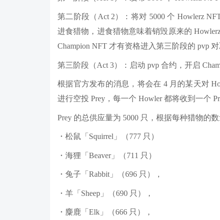
第二阶段（Act 2）：将对 5000 个 Howlerz
进食猎物，进食猎物意味着销毁原来的 Howlerz 和 
Champion NFT 才有资格进入第三阶段的 pvp
第三阶段（Act 3）：启动 pvp 合约，开启 Cha
根据官方发布的消息，将会在 4 月的某天对 Howl
进行空投 Prey，每一个 Howler 都将收到一个 Pr
Prey 的总供应量为 5000 只，根据每种猎物
・松鼠「Squirrel」（777 只）
・海狸「Beaver」（711 只）
・兔子「Rabbit」（696 只），
・羊「Sheep」（690 只），
・麋鹿「Elk」（666 只），