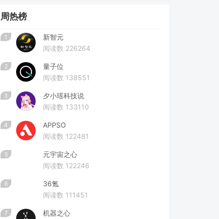
周热榜
新智元
1
阅读数 226264
量子位
2
阅读数 138551
夕小瑶科技说
3
阅读数 133110
APPSO
4
阅读数 122481
元宇宙之心
5
阅读数 122246
36氪
6
阅读数 111451
机器之心
7