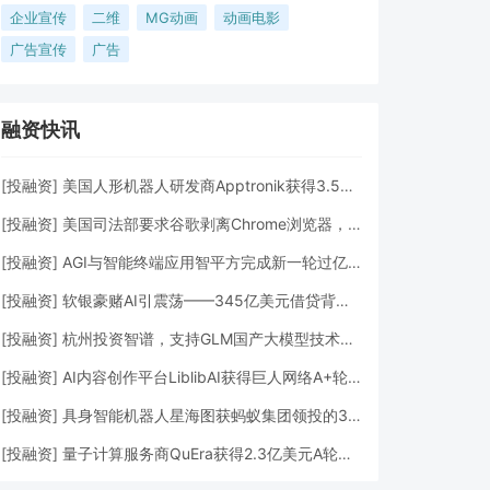
企业宣传
二维
MG动画
动画电影
广告宣传
广告
融资快讯
[
投融资
]
美国人形机器人研发商Apptronik获得3.5亿美元A轮融资
[
投融资
]
美国司法部要求谷歌剥离Chrome浏览器，但允许其进行AI投资
[
投融资
]
AGI与智能终端应用智平方完成新一轮过亿元Pre-A+轮融资
[
投融资
]
软银豪赌AI引震荡——345亿美元借贷背后的“生死赌局”
[
投融资
]
杭州投资智谱，支持GLM国产大模型技术发展
[
投融资
]
AI内容创作平台LiblibAI获得巨人网络A+轮数亿元融资
[
投融资
]
具身智能机器人星海图获蚂蚁集团领投的3亿元A轮融资
[
投融资
]
量子计算服务商QuEra获得2.3亿美元A轮融资