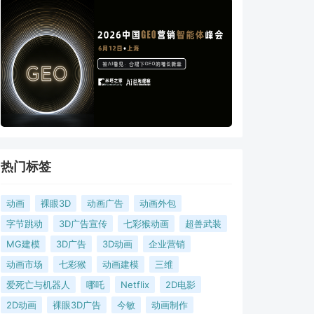
热门标签
动画
裸眼3D
动画广告
动画外包
字节跳动
3D广告宣传
七彩猴动画
超兽武装
MG建模
3D广告
3D动画
企业营销
动画市场
七彩猴
动画建模
三维
爱死亡与机器人
哪吒
Netflix
2D电影
2D动画
裸眼3D广告
今敏
动画制作