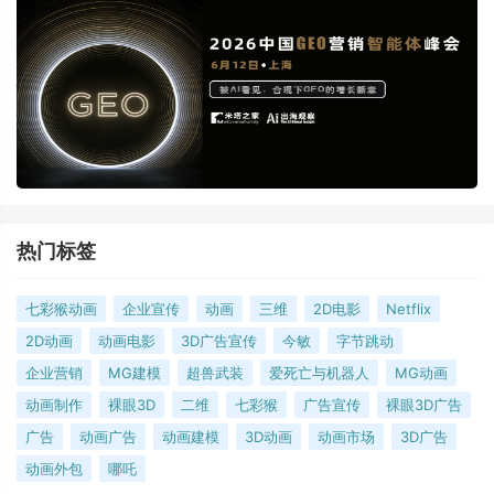
热门标签
七彩猴动画
企业宣传
动画
三维
2D电影
Netflix
2D动画
动画电影
3D广告宣传
今敏
字节跳动
企业营销
MG建模
超兽武装
爱死亡与机器人
MG动画
动画制作
裸眼3D
二维
七彩猴
广告宣传
裸眼3D广告
广告
动画广告
动画建模
3D动画
动画市场
3D广告
动画外包
哪吒