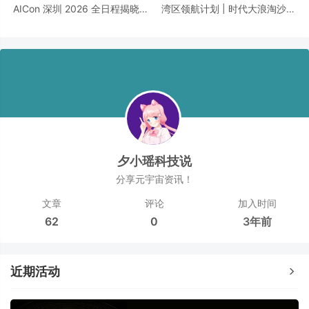
AICon 深圳 2026 全日程揭晓｜
湾区领航计划 | 时代大浪淘沙，
聚焦 Agent 工程化，构建可靠智
千帆竞发之下，谁执掌大湾区发
能的技术路径
展新航向？
夕小瑶科技说
分享元宇宙资讯！
文章
评论
加入时间
62
0
3年前
近期活动