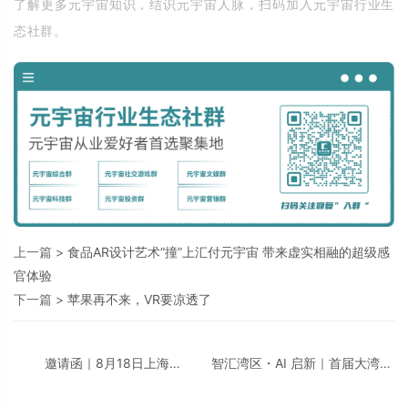
了解更多元宇宙知识，结识元宇宙人脉，扫码加入元宇宙行业生
态社群。
上一篇 >
食品AR设计艺术“撞”上汇付元宇宙 带来虚实相融的超级感
官体验
下一篇 >
苹果再不来，VR要凉透了
邀请函｜8月18日上海
智汇湾区・AI 启新｜首届大湾区
「CDIE2026 汽车汽配行业AI创
AI + 智领创新峰会即将重磅启
新峰会」诚邀您的莅临！
幕！邀您共话数智转型！