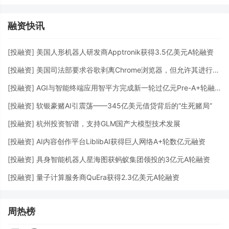
融资快讯
[
投融资
]
美国人形机器人研发商Apptronik获得3.5亿美元A轮融资
[
投融资
]
美国司法部要求谷歌剥离Chrome浏览器，但允许其进行AI投资
[
投融资
]
AGI与智能终端应用智平方完成新一轮过亿元Pre-A+轮融资
[
投融资
]
软银豪赌AI引震荡——345亿美元借贷背后的“生死赌局”
[
投融资
]
杭州投资智谱，支持GLM国产大模型技术发展
[
投融资
]
AI内容创作平台LiblibAI获得巨人网络A+轮数亿元融资
[
投融资
]
具身智能机器人星海图获蚂蚁集团领投的3亿元A轮融资
[
投融资
]
量子计算服务商QuEra获得2.3亿美元A轮融资
周热榜