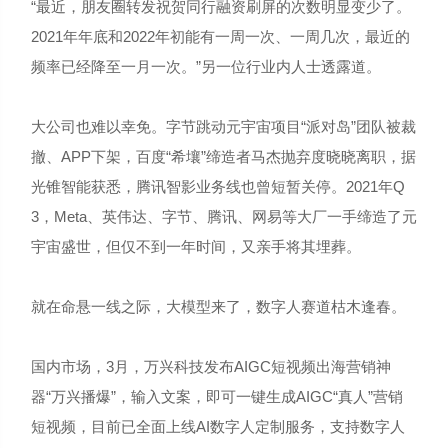
“最近，朋友圈转发祝贺同行融资刷屏的次数明显变少了。
2021年年底和2022年初能有一周一次、一周几次，最近的
频率已经降至一月一次。”另一位行业内人士透露道。
大公司也难以幸免。字节跳动元宇宙项目“派对岛”团队被裁
撤、APP下架，百度“希壤”缔造者马杰抛弃度晓晓离职，据
光锥智能获悉，腾讯智影业务线也曾短暂关停。2021年Q
3，Meta、英伟达、字节、腾讯、网易等大厂一手缔造了元
宇宙盛世，但仅不到一年时间，又亲手将其埋葬。
就在命悬一线之际，大模型来了，数字人赛道枯木逢春。
国内市场，3月，万兴科技发布AIGC短视频出海营销神
器“万兴播爆”，输入文案，即可一键生成AIGC“真人”营销
短视频，目前已全面上线AI数字人定制服务，支持数字人