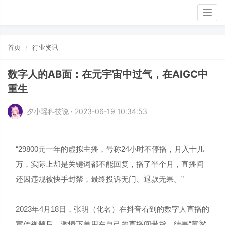
Togg
navig
首页
行业资讯
数字人的AB面：在元宇宙中过气，在AIGC中
重生
夕小瑶科技说 · 2023-06-19 10:34:53
“29800元一年的虚拟主播，号称24小时不停播，月入十几
万，实际上却是关键词都不能回复，播了半个月，直播间
还因违规被快手封禁，最终投诉无门、退款无果。”
2023年4月18日，张明（化名）在抖音看到的数字人直播的
宣传视频后，激情下单用在自己的直播间带货，结果“黄粱