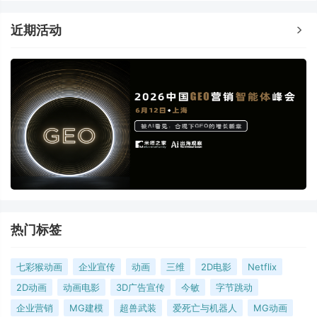
近期活动
热门标签
七彩猴动画
企业宣传
动画
三维
2D电影
Netflix
2D动画
动画电影
3D广告宣传
今敏
字节跳动
企业营销
MG建模
超兽武装
爱死亡与机器人
MG动画