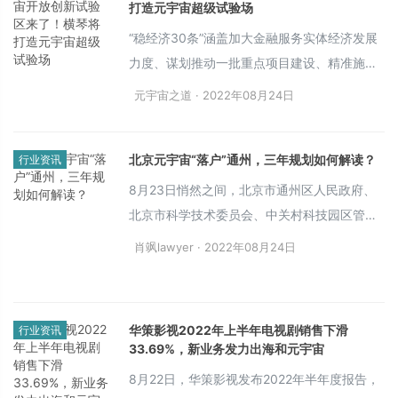
打造元宇宙超级试验场
“稳经济30条”涵盖加大金融服务实体经济发展
力度、谋划推动一批重点项目建设、精准施策
积极培育发展新产业、优化审批程序提升服务
元宇宙之道 · 2022年08月24日
效能、加大纾困力度降低市场主体经营成本等
五方面。
北京元宇宙“落户”通州，三年规划如何解读？
行业资讯
8月23日悄然之间，北京市通州区人民政府、
北京市科学技术委员会、中关村科技园区管理
委员会、北京市经济和信息化局发布了《北京
肖飒lawyer · 2022年08月24日
城市副中心元宇宙创新发展行动计划（2022-
2024年）》的通知，其目的是为了系统推进元
宇宙相关产业在城市副中心落地发展，打造数
华策影视2022年上半年电视剧销售下滑
行业资讯
字特征鲜明的城市科技创新高地，助力北京建
33.69%，新业务发力出海和元宇宙
设数字经济标杆城市，从中可以感受到北京意
8月22日，华策影视发布2022年半年度报告，
图在“元宇宙领域”拔得头筹的雄心壮志。