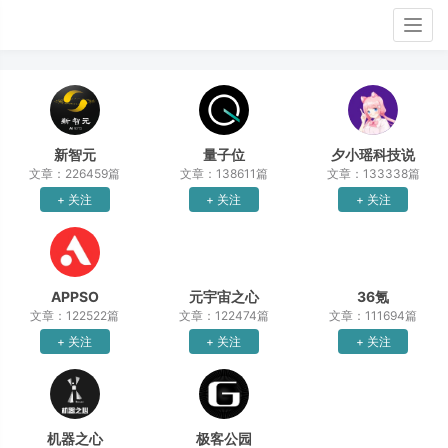
Togg
navig
新智元
量子位
夕小瑶科技说
文章：226459篇
文章：138611篇
文章：133338篇
+ 关注
+ 关注
+ 关注
APPSO
元宇宙之心
36氪
文章：122522篇
文章：122474篇
文章：111694篇
+ 关注
+ 关注
+ 关注
机器之心
极客公园