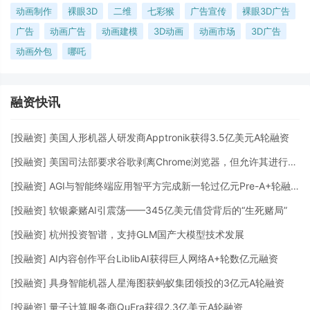
动画制作
裸眼3D
二维
七彩猴
广告宣传
裸眼3D广告
广告
动画广告
动画建模
3D动画
动画市场
3D广告
动画外包
哪吒
融资快讯
[
投融资
]
美国人形机器人研发商Apptronik获得3.5亿美元A轮融资
[
投融资
]
美国司法部要求谷歌剥离Chrome浏览器，但允许其进行AI投资
[
投融资
]
AGI与智能终端应用智平方完成新一轮过亿元Pre-A+轮融资
[
投融资
]
软银豪赌AI引震荡——345亿美元借贷背后的“生死赌局”
[
投融资
]
杭州投资智谱，支持GLM国产大模型技术发展
[
投融资
]
AI内容创作平台LiblibAI获得巨人网络A+轮数亿元融资
[
投融资
]
具身智能机器人星海图获蚂蚁集团领投的3亿元A轮融资
[
投融资
]
量子计算服务商QuEra获得2.3亿美元A轮融资