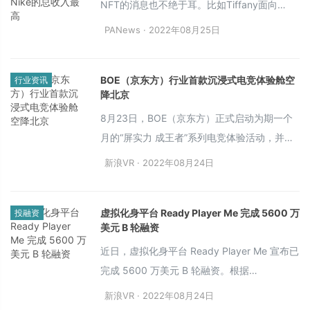
NFT的消息也不绝于耳。比如Tiffany面向
CryptoPunk持有者推出NFTiffs NFT；耐克旗
PANews · 2022年08月25日
下加密时尚品牌RTFKT发行了CloneX NFT；
Burberry在社交游戏平台Roblox上推出了手袋
BOE（京东方）行业首款沉浸式电竞体验舱空
行业资讯
NFT允许用户购买并装扮数字化身；百威啤酒
降北京
Legends系列NFT授予持有者一系列线下福
8月23日，BOE（京东方）正式启动为期一个
利，包括与犹他爵士队和韦德进行会面、参加
月的“屏实力 成王者”系列电竞体验活动，并全
慈善活动、获得韦德虚拟球衣等。
新推出行业首款沉浸式电竞体验
新浪VR · 2022年08月24日
舱“BBBBox”（BOE Big Best Box）。电竞舱
内全面应用BOE（京东方）显示技术品牌顶尖
虚拟化身平台 Ready Player Me 完成 5600 万
投融资
技术，并配置AOC、惠普、联想、机械师、
美元 B 轮融资
OPPO、雷神等一线终端品牌高端电竞显示产
近日，虚拟化身平台 Ready Player Me 宣布已
品，以定制化、可拓展化、私密化的电竞空
完成 5600 万美元 B 轮融资。根据
间，带给游戏爱好者全新的沉浸式电竞体验。
CrunchBase 获得的数据， 该公司的 B 轮融资
新浪VR · 2022年08月24日
是其迄今为止最大的单笔投资。继 2021 年 12