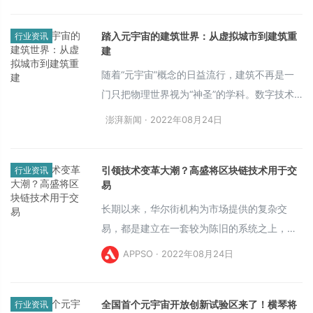
月 A 轮融资 1300 万美元之后，Ready Player
踏入元宇宙的建筑世界：从虚拟城市到建筑重
行业资讯
Me 的总体外部资金达到 8550 万美元。
建
随着“元宇宙”概念的日益流行，建筑不再是一
门只把物理世界视为“神圣”的学科。数字技术
正在迅速占据话语，并为新的思维方式和实验
澎湃新闻 · 2022年08月24日
开辟道路。
引领技术变革大潮？高盛将区块链技术用于交
行业资讯
易
长期以来，华尔街机构为市场提供的复杂交
易，都是建立在一套较为陈旧的系统之上，现
在高盛等大行希望搭建一套基于区块链技术的
APPSO · 2022年08月24日
全新系统，其运行速度更快、成本更低并且利
润更高。
全国首个元宇宙开放创新试验区来了！横琴将
行业资讯