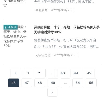
今年上半年华策营收11.88亿，同比下降
39.50%，实现归属于上市公司股东的净利润
界面新闻 · 2022年08月23日
2.4亿元，同比增长2.64%，扣非后净利润2.03
亿元，同比增长27.52%。
买猴有风险！李宁、绿地、倍轻松等高价入手
行业资讯
无聊猿后浮亏80%
随着加密货币市场下行，NFT交易龙头平台
OpenSea在7月中旬宣布大裁员20%，网红
NFT项目无聊猿BAYC（Bored Ape Yacht
元宇宙之道 · 2022年08月23日
Club）也开始遇冷。
«
1
2
...
43
44
45
46
47
48
49
...
54
55
»