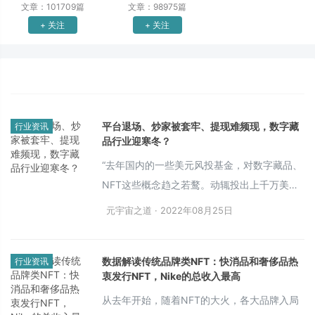
文章：101709篇
文章：98975篇
+ 关注
+ 关注
平台退场、炒家被套牢、提现难频现，数字藏
行业资讯
品行业迎寒冬？
“去年国内的一些美元风投基金，对数字藏品、
NFT这些概念趋之若鹜。动辄投出上千万美
元。”一位靠近国内某美元基金的人士对新京报
元宇宙之道 · 2022年08月25日
贝壳财经记者说，“现在很多投资人的钱打水漂
了。”
数据解读传统品牌类NFT：快消品和奢侈品热
行业资讯
衷发行NFT，Nike的总收入最高
从去年开始，随着NFT的大火，各大品牌入局