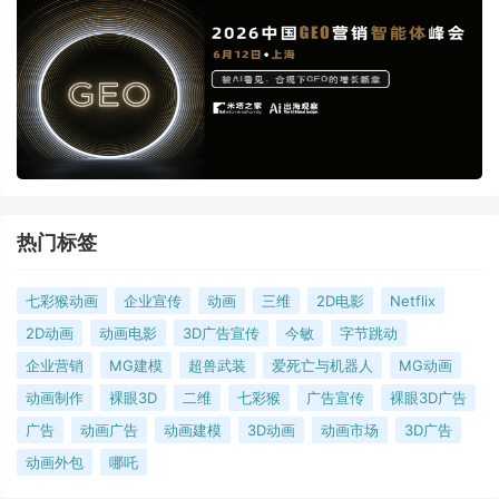
热门标签
七彩猴动画
企业宣传
动画
三维
2D电影
Netflix
2D动画
动画电影
3D广告宣传
今敏
字节跳动
企业营销
MG建模
超兽武装
爱死亡与机器人
MG动画
动画制作
裸眼3D
二维
七彩猴
广告宣传
裸眼3D广告
广告
动画广告
动画建模
3D动画
动画市场
3D广告
动画外包
哪吒