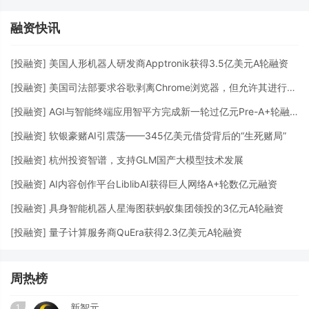
融资快讯
[
投融资
]
美国人形机器人研发商Apptronik获得3.5亿美元A轮融资
[
投融资
]
美国司法部要求谷歌剥离Chrome浏览器，但允许其进行AI投资
[
投融资
]
AGI与智能终端应用智平方完成新一轮过亿元Pre-A+轮融资
[
投融资
]
软银豪赌AI引震荡——345亿美元借贷背后的“生死赌局”
[
投融资
]
杭州投资智谱，支持GLM国产大模型技术发展
[
投融资
]
AI内容创作平台LiblibAI获得巨人网络A+轮数亿元融资
[
投融资
]
具身智能机器人星海图获蚂蚁集团领投的3亿元A轮融资
[
投融资
]
量子计算服务商QuEra获得2.3亿美元A轮融资
周热榜
新智元
1