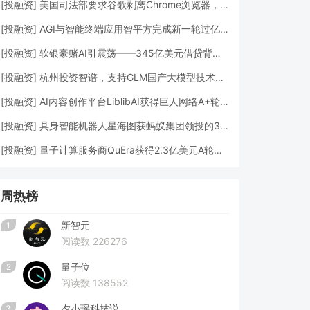
[
投融资
]
美国司法部要求谷歌剥离Chrome浏览器，但允许其进行AI投资
[
投融资
]
AGI与智能终端应用智平方完成新一轮过亿元Pre-A+轮融资
[
投融资
]
软银豪赌AI引震荡——345亿美元借贷背后的“生死赌局”
[
投融资
]
杭州投资智谱，支持GLM国产大模型技术发展
[
投融资
]
AI内容创作平台LiblibAI获得巨人网络A+轮数亿元融资
[
投融资
]
具身智能机器人星海图获蚂蚁集团领投的3亿元A轮融资
[
投融资
]
量子计算服务商QuEra获得2.3亿美元A轮融资
周热榜
新智元
1
阅读数 226276
量子位
2
阅读数 138552
夕小瑶科技说
3