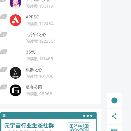
阅读数 133119
APPSO
4
阅读数 122484
元宇宙之心
5
阅读数 122255
36氪
6
阅读数 111465
机器之心
7
阅读数 101706
极客公园
8
阅读数 98968