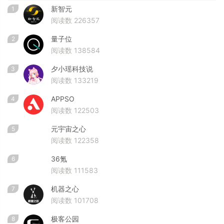
新智元
1
阅读数 226357
量子位
2
阅读数 138584
夕小瑶科技说
3
阅读数 133219
APPSO
4
阅读数 122503
元宇宙之心
5
阅读数 122358
36氪
6
阅读数 111583
机器之心
7
阅读数 101708
极客公园
8