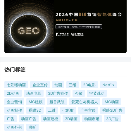
热门标签
七彩猴动画
企业宣传
动画
三维
2D电影
Netflix
2D动画
动画电影
3D广告宣传
今敏
字节跳动
企业营销
MG建模
超兽武装
爱死亡与机器人
MG动画
动画制作
裸眼3D
二维
七彩猴
广告宣传
裸眼3D广告
广告
动画广告
动画建模
3D动画
动画市场
3D广告
动画外包
哪吒