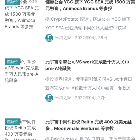
链游公会 YGG 旗下 YGG SEA 完成 1500 万美
投融资
元融资，Animoca Brands 等参投
据 CryptoPotato 报道，链游公会 YGG 旗下
YGG SEA 已在两轮不同的私人融资中获得
1500 万美元。它将利用这些收益来推动东南
米塔之家 · 2022年04月28日
亚国家对游戏的采用。首轮融资由 YGG 和
Infinity Ventures Crypto（IVC）领投，后续
元宇宙引擎公司VS·work完成数千万人民币
投融资
融资则由 Crypto. com Capital、Animoca
pre-A轮融资
Brands、Jump Capital、Circle、Digital
据投资界报道，元宇宙引擎公司VS·work近日
Currency Group、Hashed、Polygon、
宣布完成pre-A轮数千万人民币融资，领投方
Bukalapa等参投。
为金雨茂物投资管理。具体金额未披露，资金
米塔之家 · 2022年04月27日
将主要用于市场推广与产品迭代。此外，
VS·work的新一轮融资也即将启动。
元宇宙中间件协议 Reitio 完成 400 万美元融
投融资
资，Moonwhale Ventures 等参投
据 BeinCrypto 4 月 26 日消息，开放元宇宙的