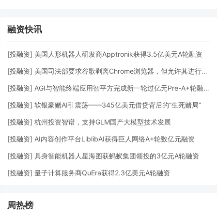
融资快讯
[
投融资
]
美国人形机器人研发商Apptronik获得3.5亿美元A轮融资
[
投融资
]
美国司法部要求谷歌剥离Chrome浏览器，但允许其进行AI投资
[
投融资
]
AGI与智能终端应用智平方完成新一轮过亿元Pre-A+轮融资
[
投融资
]
软银豪赌AI引震荡——345亿美元借贷背后的“生死赌局”
[
投融资
]
杭州投资智谱，支持GLM国产大模型技术发展
[
投融资
]
AI内容创作平台LiblibAI获得巨人网络A+轮数亿元融资
[
投融资
]
具身智能机器人星海图获蚂蚁集团领投的3亿元A轮融资
[
投融资
]
量子计算服务商QuEra获得2.3亿美元A轮融资
周热榜