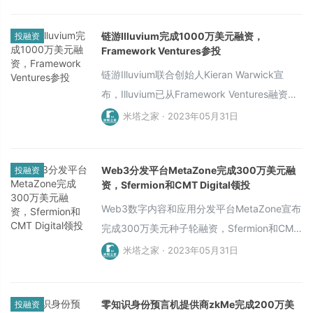
Investments LLC、Washington Harbor
链游Illuvium完成1000万美元融资，
投融资
Partners等跟投。
Framework Ventures参投
链游Illuvium联合创始人Kieran Warwick宣
布，Illuvium已从Framework Ventures融资
1000万美元，将用于加速游戏开发并支持其分
米塔之家 · 2023年05月31日
布式贡献者团队。此次融资涉及的代币将锁仓
两年，不列入质押，因此不会参与利益分配。
Web3分发平台MetaZone完成300万美元融
投融资
Illuvium即将上线其公开测试版，其中包含三款
资，Sfermion和CMT Digital领投
可互操作的AAA游戏： Illuvium: Zero（城市建
Web3数字内容和应用分发平台MetaZone宣布
设游戏）、 Illuvium: Overworld（怪物世界）
完成300万美元种子轮融资，Sfermion和CMT
和Illuvium: Arena（竞技场)。
Digital领投，Tess Ventures、IOSG
米塔之家 · 2023年05月31日
Ventures、IVC（Infinity Ventures
Crypto）、Polygon Studios、MHC Digital和
零知识身份预言机提供商zkMe完成200万美
投融资
LucidBlue Ventures参投。