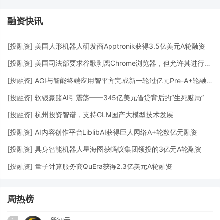
融资快讯
[
投融资
]
美国人形机器人研发商Apptronik获得3.5亿美元A轮融资
[
投融资
]
美国司法部要求谷歌剥离Chrome浏览器，但允许其进行AI投资
[
投融资
]
AGI与智能终端应用智平方完成新一轮过亿元Pre-A+轮融资
[
投融资
]
软银豪赌AI引震荡——345亿美元借贷背后的“生死赌局”
[
投融资
]
杭州投资智谱，支持GLM国产大模型技术发展
[
投融资
]
AI内容创作平台LiblibAI获得巨人网络A+轮数亿元融资
[
投融资
]
具身智能机器人星海图获蚂蚁集团领投的3亿元A轮融资
[
投融资
]
量子计算服务商QuEra获得2.3亿美元A轮融资
周热榜
新智元
1