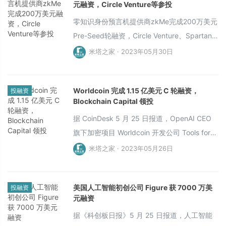
元融资，Circle Venture等参投
零知识身份预言机提供商zkMe完成200万美元
Pre-Seed轮融资，Circle Venture、Spartan
Group、CMS Holdings、Fenbushi Capital、
米塔之家 · 2023年05月30日
NGC Ventures、Arkstream Capital等参投。
zkMe计划利用此轮融资资金加速开发，在一个
Worldcoin 完成 1.15 亿美元 C 轮融资，
投融资
月内完成主网测试并上线客户注册功能。 据
Blockchain Capital 领投
悉，ZkMe允许用户加密其数据，并使用ZKP在
据 CoinDesk 5 月 25 日报道，OpenAI CEO
自己的设备上证明其声明，以有效地验证用户
旗下加密项目 Worldcoin 开发公司 Tools for
资格，同时保护隐私安全。
Humanity 宣布完成 1.15 亿美元 C 轮融资，本
米塔之家 · 2023年05月26日
轮融资由 Blockchain Capital 领投，a16 z、
Bain Capital Crypto 和 Distributed Global 参
美国人工智能初创公司 Figure 获 7000 万美
投融资
投
元融资
据《科创板日报》5 月 25 日报道，人工智能