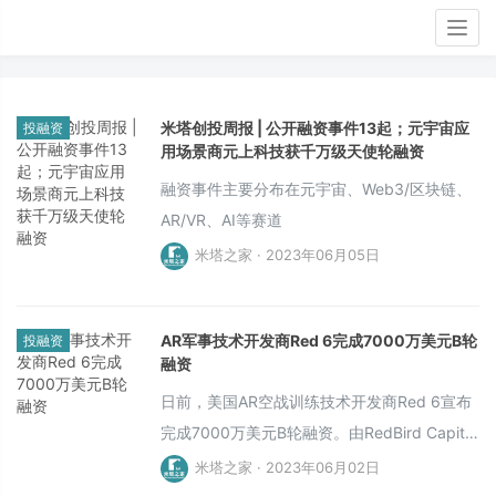
Togg
navig
米塔创投周报 | 公开融资事件13起；元宇宙应
投融资
用场景商元上科技获千万级天使轮融资
融资事件主要分布在元宇宙、Web3/区块链、
AR/VR、AI等赛道
米塔之家 · 2023年06月05日
AR军事技术开发商Red 6完成7000万美元B轮
投融资
融资
日前，美国AR空战训练技术开发商Red 6宣布
完成7000万美元B轮融资。由RedBird Capital
Partners领投，Alpha Edison、AEI Horizon X
米塔之家 · 2023年06月02日
基金、洛克希德风险投资公司、Accelerator