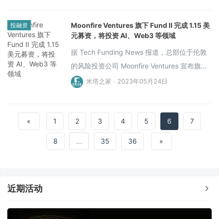
团队建设。
Moonfire Ventures 旗下 Fund II 完成 1.15 美
投融资
元募资，将投资 AI、Web3 等领域
据 Tech Funding News 报道，总部位于伦敦
的风险投资公司 Moonfire Ventures 宣布旗下
Fund II 已完成 1.15 亿美元募资，该基金将投
米塔之家 · 2023年05月24日
资人工智能、Web3 和 AR/VR 等行业。据悉，
Moonfire Ventures 此前已投资多家 Web3 初
创公司，包括 NFT 足球游戏开发公司 Goals、
«
1
2
3
4
5
6
7
Web3 营销平台 Sesame Labs、区块链足球游
8
...
35
36
»
戏 GOALS 等。
近期活动