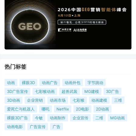
热门标签
动画
裸眼3D
动画广告
动画外包
字节跳动
3D广告宣传
七彩猴动画
超兽武装
MG建模
3D广告
3D动画
企业营销
动画市场
七彩猴
动画建模
三维
爱死亡与机器人
哪吒
Netflix
2D电影
2D动画
裸眼3D广告
今敏
动画制作
企业宣传
二维
MG动画
动画电影
广告宣传
广告