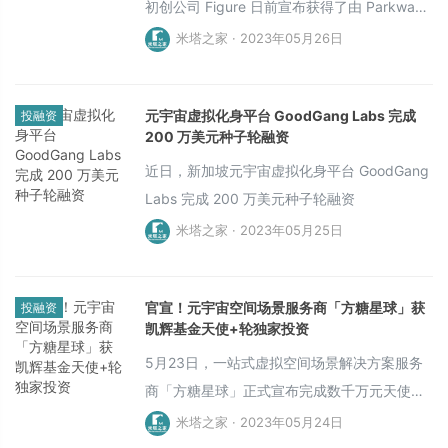
初创公司 Figure 日前宣布获得了由 Parkway
Venture Capital 领投的 7000 万美元的首轮外
米塔之家 · 2023年05月26日
部融资，用于打造通用型人形机器人。该公司
表示，这笔资金将用于加速其首款自主人形机
元宇宙虚拟化身平台 GoodGang Labs 完成
投融资
器人的开发和制造，预计在未来几个月内推
200 万美元种子轮融资
出。该公司成立仅一年，估值未公开，但有知
近日，新加坡元宇宙虚拟化身平台 GoodGang
情人士透露，其估值超过 4 亿美元。
Labs 完成 200 万美元种子轮融资
米塔之家 · 2023年05月25日
官宣！元宇宙空间场景服务商「方糖星球」获
投融资
凯辉基金天使+轮独家投资
5月23日，一站式虚拟空间场景解决方案服务
商「方糖星球」正式宣布完成数千万元天使轮
及天使+轮融资，投资方分别为新宜资本和凯
米塔之家 · 2023年05月24日
辉基金，融资资金将重点用于加速创新研发及