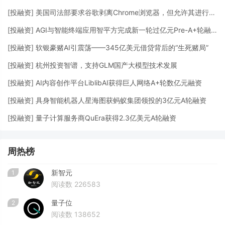
[
投融资
]
美国司法部要求谷歌剥离Chrome浏览器，但允许其进行AI投资
[
投融资
]
AGI与智能终端应用智平方完成新一轮过亿元Pre-A+轮融资
[
投融资
]
软银豪赌AI引震荡——345亿美元借贷背后的“生死赌局”
[
投融资
]
杭州投资智谱，支持GLM国产大模型技术发展
[
投融资
]
AI内容创作平台LiblibAI获得巨人网络A+轮数亿元融资
[
投融资
]
具身智能机器人星海图获蚂蚁集团领投的3亿元A轮融资
[
投融资
]
量子计算服务商QuEra获得2.3亿美元A轮融资
周热榜
新智元
1
阅读数 226583
量子位
2
阅读数 138652