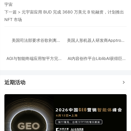
宇宙
下一篇 >
元宇宙应用 BUD 完成 3680 万美元 B 轮融资，计划推出
NFT 市场
美国司法部要求谷歌剥离
美国人形机器人研发商Apptronik
Chrome浏览器，但允许其进行AI
获得3.5亿美元A轮融资
投资
AGI与智能终端应用智平方完成
AI内容创作平台LiblibAI获得巨人
新一轮过亿元Pre-A+轮融资
网络A+轮数亿元融资
近期活动