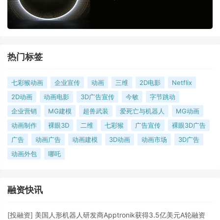
热门标签
七彩猴动画
企业宣传
动画
三维
2D电影
Netflix
2D动画
动画电影
3D广告宣传
今敏
字节跳动
企业营销
MG建模
超兽武装
爱死亡与机器人
MG动画
动画制作
裸眼3D
二维
七彩猴
广告宣传
裸眼3D广告
广告
动画广告
动画建模
3D动画
动画市场
3D广告
动画外包
哪吒
融资快讯
[
投融资
]
美国人形机器人研发商Apptronik获得3.5亿美元A轮融资