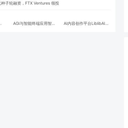
元种子轮融资，FTX Ventures 领投
商
AGI与智能终端应用智平
AI内容创作平台LiblibAI获
美元
方完成新一轮过亿元Pre-
得巨人网络A+轮数亿元融
A+轮融资
资