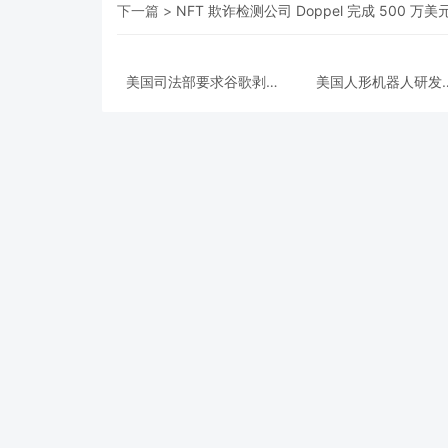
下一篇 >
NFT 欺诈检测公司 Doppel 完成 500 万美
美国司法部要求谷歌剥离
美国人形机器人研发
Chrome浏览器，但允许
Apptronik获得3.5亿
其进行AI投资
A轮融资