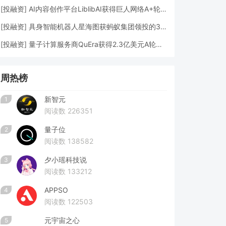
[
投融资
]
AI内容创作平台LiblibAI获得巨人网络A+轮数亿元融资
[
投融资
]
具身智能机器人星海图获蚂蚁集团领投的3亿元A轮融资
[
投融资
]
量子计算服务商QuEra获得2.3亿美元A轮融资
周热榜
新智元
1
阅读数 226351
量子位
2
阅读数 138582
夕小瑶科技说
3
阅读数 133212
APPSO
4
阅读数 122503
元宇宙之心
5