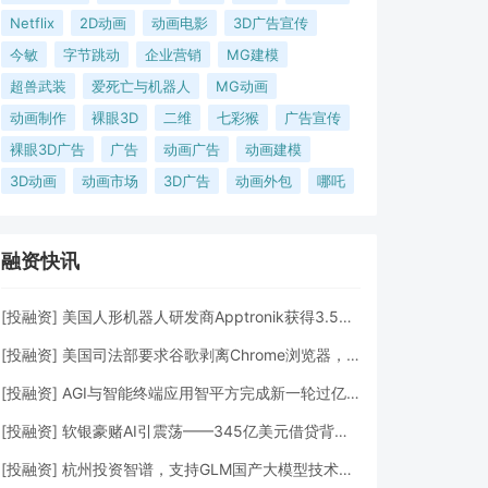
Netflix
2D动画
动画电影
3D广告宣传
今敏
字节跳动
企业营销
MG建模
超兽武装
爱死亡与机器人
MG动画
动画制作
裸眼3D
二维
七彩猴
广告宣传
裸眼3D广告
广告
动画广告
动画建模
3D动画
动画市场
3D广告
动画外包
哪吒
融资快讯
[
投融资
]
美国人形机器人研发商Apptronik获得3.5亿美元A轮融资
[
投融资
]
美国司法部要求谷歌剥离Chrome浏览器，但允许其进行AI投资
[
投融资
]
AGI与智能终端应用智平方完成新一轮过亿元Pre-A+轮融资
[
投融资
]
软银豪赌AI引震荡——345亿美元借贷背后的“生死赌局”
[
投融资
]
杭州投资智谱，支持GLM国产大模型技术发展