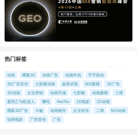
热门标签
动画
裸眼3D
动画广告
动画外包
字节跳动
3D广告宣传
七彩猴动画
超兽武装
MG建模
3D广告
3D动画
企业营销
动画市场
七彩猴
动画建模
三维
爱死亡与机器人
哪吒
Netflix
2D电影
2D动画
裸眼3D广告
今敏
动画制作
企业宣传
二维
MG动画
动画电影
广告宣传
广告