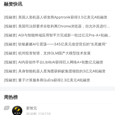
融资快讯
[
投融资
]
美国人形机器人研发商Apptronik获得3.5亿美元A轮融资
[
投融资
]
美国司法部要求谷歌剥离Chrome浏览器，但允许其进行AI投资
[
投融资
]
AGI与智能终端应用智平方完成新一轮过亿元Pre-A+轮融资
[
投融资
]
软银豪赌AI引震荡——345亿美元借贷背后的“生死赌局”
[
投融资
]
杭州投资智谱，支持GLM国产大模型技术发展
[
投融资
]
AI内容创作平台LiblibAI获得巨人网络A+轮数亿元融资
[
投融资
]
具身智能机器人星海图获蚂蚁集团领投的3亿元A轮融资
[
投融资
]
量子计算服务商QuEra获得2.3亿美元A轮融资
周热榜
新智元
1
阅读数 226276