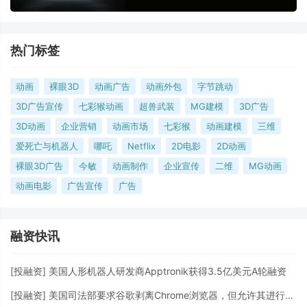
热门标签
动画
裸眼3D
动画广告
动画外包
字节跳动
3D广告宣传
七彩猴动画
超兽武装
MG建模
3D广告
3D动画
企业营销
动画市场
七彩猴
动画建模
三维
爱死亡与机器人
哪吒
Netflix
2D电影
2D动画
裸眼3D广告
今敏
动画制作
企业宣传
二维
MG动画
动画电影
广告宣传
广告
融资快讯
[
投融资
]
美国人形机器人研发商Apptronik获得3.5亿美元A轮融资
[
投融资
]
美国司法部要求谷歌剥离Chrome浏览器，但允许其进行AI投资