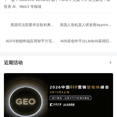
投资 AI、Web3 等领域
美国司法部要求谷歌剥离
美国人形机器人研发商Apptronik
Chrome浏览器，但允许其进行AI
获得3.5亿美元A轮融资
投资
AGI与智能终端应用智平方完成
AI内容创作平台LiblibAI获得巨人
新一轮过亿元Pre-A+轮融资
网络A+轮数亿元融资
近期活动