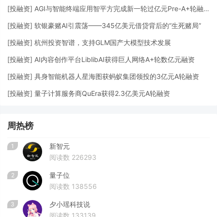
[
投融资
]
AGI与智能终端应用智平方完成新一轮过亿元Pre-A+轮融资
[
投融资
]
软银豪赌AI引震荡——345亿美元借贷背后的“生死赌局”
[
投融资
]
杭州投资智谱，支持GLM国产大模型技术发展
[
投融资
]
AI内容创作平台LiblibAI获得巨人网络A+轮数亿元融资
[
投融资
]
具身智能机器人星海图获蚂蚁集团领投的3亿元A轮融资
[
投融资
]
量子计算服务商QuEra获得2.3亿美元A轮融资
周热榜
新智元
1
阅读数 226293
量子位
2
阅读数 138556
夕小瑶科技说
3
阅读数 133139