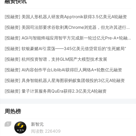
融资快讯
[
投融资
]
美国人形机器人研发商Apptronik获得3.5亿美元A轮融资
[
投融资
]
美国司法部要求谷歌剥离Chrome浏览器，但允许其进行AI投资
[
投融资
]
AGI与智能终端应用智平方完成新一轮过亿元Pre-A+轮融资
[
投融资
]
软银豪赌AI引震荡——345亿美元借贷背后的“生死赌局”
[
投融资
]
杭州投资智谱，支持GLM国产大模型技术发展
[
投融资
]
AI内容创作平台LiblibAI获得巨人网络A+轮数亿元融资
[
投融资
]
具身智能机器人星海图获蚂蚁集团领投的3亿元A轮融资
[
投融资
]
量子计算服务商QuEra获得2.3亿美元A轮融资
周热榜
新智元
1
阅读数 226409