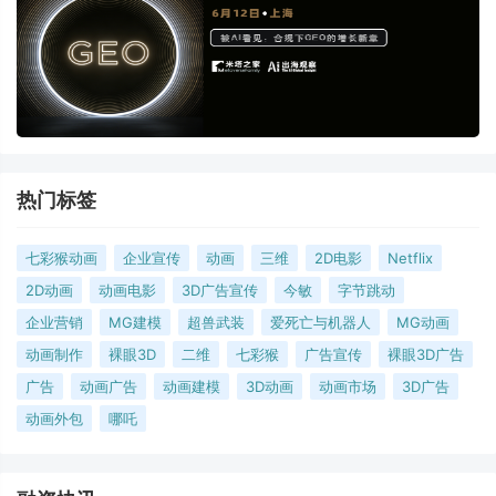
热门标签
七彩猴动画
企业宣传
动画
三维
2D电影
Netflix
2D动画
动画电影
3D广告宣传
今敏
字节跳动
企业营销
MG建模
超兽武装
爱死亡与机器人
MG动画
动画制作
裸眼3D
二维
七彩猴
广告宣传
裸眼3D广告
广告
动画广告
动画建模
3D动画
动画市场
3D广告
动画外包
哪吒