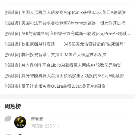
[
投融资
]
美国人形机器人研发商Apptronik获得3.5亿美元A轮融资
[
投融资
]
美国司法部要求谷歌剥离Chrome浏览器，但允许其进行AI投资
[
投融资
]
AGI与智能终端应用智平方完成新一轮过亿元Pre-A+轮融资
[
投融资
]
软银豪赌AI引震荡——345亿美元借贷背后的“生死赌局”
[
投融资
]
杭州投资智谱，支持GLM国产大模型技术发展
[
投融资
]
AI内容创作平台LiblibAI获得巨人网络A+轮数亿元融资
[
投融资
]
具身智能机器人星海图获蚂蚁集团领投的3亿元A轮融资
[
投融资
]
量子计算服务商QuEra获得2.3亿美元A轮融资
周热榜
新智元
1
阅读数 226311