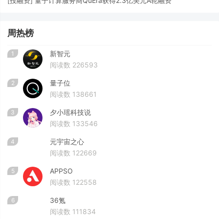
[
投融资
]
量子计算服务商QuEra获得2.3亿美元A轮融资
周热榜
新智元
1
阅读数 226593
量子位
2
阅读数 138661
夕小瑶科技说
3
阅读数 133546
元宇宙之心
4
阅读数 122669
APPSO
5
阅读数 122558
36氪
6
阅读数 111834