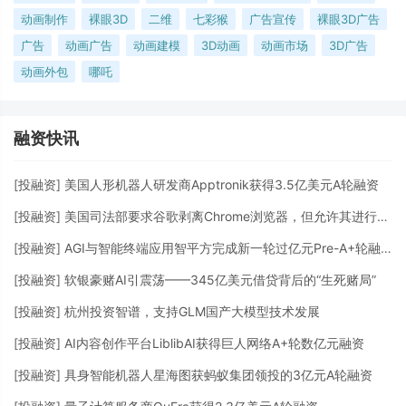
动画制作
裸眼3D
二维
七彩猴
广告宣传
裸眼3D广告
广告
动画广告
动画建模
3D动画
动画市场
3D广告
动画外包
哪吒
融资快讯
[
投融资
]
美国人形机器人研发商Apptronik获得3.5亿美元A轮融资
[
投融资
]
美国司法部要求谷歌剥离Chrome浏览器，但允许其进行AI投资
[
投融资
]
AGI与智能终端应用智平方完成新一轮过亿元Pre-A+轮融资
[
投融资
]
软银豪赌AI引震荡——345亿美元借贷背后的“生死赌局”
[
投融资
]
杭州投资智谱，支持GLM国产大模型技术发展
[
投融资
]
AI内容创作平台LiblibAI获得巨人网络A+轮数亿元融资
[
投融资
]
具身智能机器人星海图获蚂蚁集团领投的3亿元A轮融资