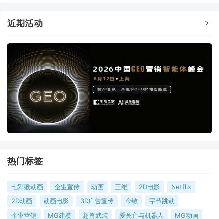
近期活动
热门标签
七彩猴动画
企业宣传
动画
三维
2D电影
Netflix
2D动画
动画电影
3D广告宣传
今敏
字节跳动
企业营销
MG建模
超兽武装
爱死亡与机器人
MG动画