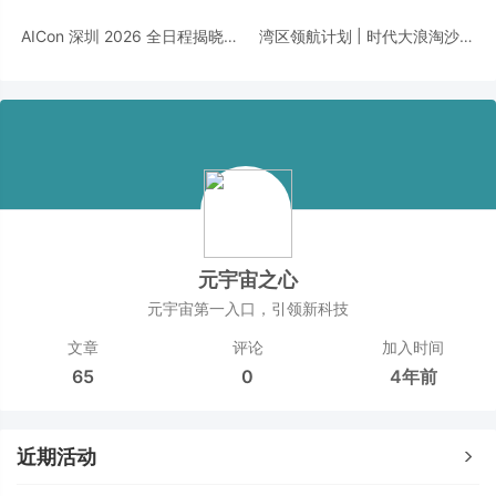
新峰会」诚邀您的莅临！
幕！邀您共话数智转型！
AICon 深圳 2026 全日程揭晓｜
湾区领航计划 | 时代大浪淘沙，
聚焦 Agent 工程化，构建可靠智
千帆竞发之下，谁执掌大湾区发
能的技术路径
展新航向？
元宇宙之心
元宇宙第一入口，引领新科技
文章
评论
加入时间
65
0
4年前
近期活动