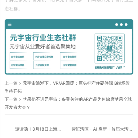
态社群。
上一篇 >
元宇宙浪潮下，VR/AR回暖：巨头把守住硬件端 B端场景
尚待开拓
下一篇 >
苹果仍不进元宇宙：备受关注的AR产品为何缺席苹果全球
开发者大会？
邀请函｜8月18日上海
智汇湾区・AI 启新｜首届大湾区
「CDIE2026 汽车汽配行业AI创
AI + 智领创新峰会即将重磅启