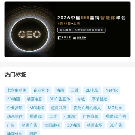
热门标签
七彩猴动画
企业宣传
动画
三维
2D电影
Netflix
2D动画
动画电影
3D广告宣传
今敏
字节跳动
企业营销
MG建模
超兽武装
爱死亡与机器人
MG动画
动画制作
裸眼3D
二维
七彩猴
广告宣传
裸眼3D广告
广告
动画广告
动画建模
3D动画
动画市场
3D广告
动画外包
哪吒