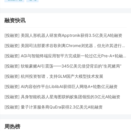
融资快讯
[
投融资
]
美国人形机器人研发商Apptronik获得3.5亿美元A轮融资
[
投融资
]
美国司法部要求谷歌剥离Chrome浏览器，但允许其进行AI投资
[
投融资
]
AGI与智能终端应用智平方完成新一轮过亿元Pre-A+轮融资
[
投融资
]
软银豪赌AI引震荡——345亿美元借贷背后的“生死赌局”
[
投融资
]
杭州投资智谱，支持GLM国产大模型技术发展
[
投融资
]
AI内容创作平台LiblibAI获得巨人网络A+轮数亿元融资
[
投融资
]
具身智能机器人星海图获蚂蚁集团领投的3亿元A轮融资
[
投融资
]
量子计算服务商QuEra获得2.3亿美元A轮融资
周热榜