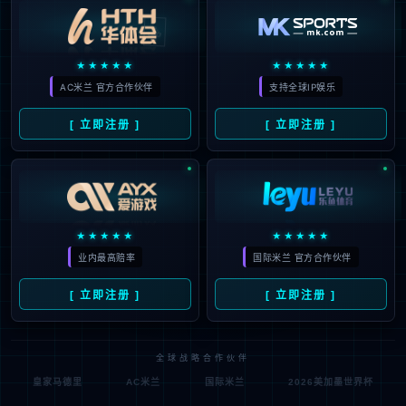
🃏
★★★★★
★★★★★
AC米兰 官方合作伙伴
支持全球IP娱乐
[ 立即注册 ]
[ 立即注册 ]
★★★★★
★★★★★
业内最高赔率
国际米兰 官方合作伙伴
[ 立即注册 ]
[ 立即注册 ]
全球战略合作伙伴
皇家马德里
AC米兰
国际米兰
2026美加墨世界杯