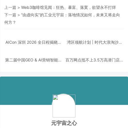
上一篇 >
Web3咖啡馆见闻：狂热、暴富、落寞，欲望永不打烊
下一篇 >
“由虚向实”的工业元宇宙：落地情况如何，未来又将走向
何方？
AICon 深圳 2026 全日程揭晓｜
湾区领航计划 | 时代大浪淘沙，
聚焦 Agent 工程化，构建可靠智
千帆竞发之下，谁执掌大湾区发
能的技术路径
展新航向？
第二届中国GEO & AI营销智能体
百万网点抵不上3.5万高潜门店，
峰会 | 从「被看见」到「被选
品牌的增长逻辑变了！
择」
元宇宙之心