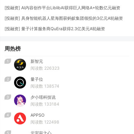
[
投融资
]
AI内容创作平台LiblibAI获得巨人网络A+轮数亿元融资
[
投融资
]
具身智能机器人星海图获蚂蚁集团领投的3亿元A轮融资
[
投融资
]
量子计算服务商QuEra获得2.3亿美元A轮融资
周热榜
新智元
1
阅读数 226323
量子位
2
阅读数 138574
夕小瑶科技说
3
阅读数 133184
APPSO
4
阅读数 122498
元宇宙之心
5