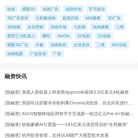
动画
裸眼3D
动画广告
动画外包
字节跳动
3D广告宣传
七彩猴动画
超兽武装
MG建模
3D广告
3D动画
企业营销
动画市场
七彩猴
动画建模
三维
爱死亡与机器人
哪吒
Netflix
2D电影
2D动画
裸眼3D广告
今敏
动画制作
企业宣传
二维
MG动画
动画电影
广告宣传
广告
融资快讯
[
投融资
]
美国人形机器人研发商Apptronik获得3.5亿美元A轮融资
[
投融资
]
美国司法部要求谷歌剥离Chrome浏览器，但允许其进行AI投资
[
投融资
]
AGI与智能终端应用智平方完成新一轮过亿元Pre-A+轮融资
[
投融资
]
软银豪赌AI引震荡——345亿美元借贷背后的“生死赌局”
[
投融资
]
杭州投资智谱，支持GLM国产大模型技术发展