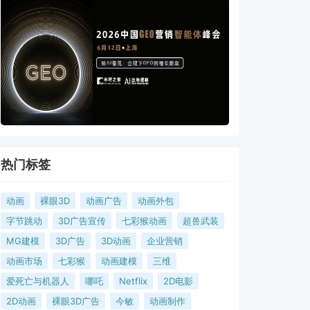
热门标签
动画
裸眼3D
动画广告
动画外包
字节跳动
3D广告宣传
七彩猴动画
超兽武装
MG建模
3D广告
3D动画
企业营销
动画市场
七彩猴
动画建模
三维
爱死亡与机器人
哪吒
Netflix
2D电影
2D动画
裸眼3D广告
今敏
动画制作