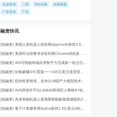
企业宣传
二维
MG动画
动画电影
广告宣传
广告
融资快讯
[
投融资
]
美国人形机器人研发商Apptronik获得3.5亿美元A轮融资
[
投融资
]
美国司法部要求谷歌剥离Chrome浏览器，但允许其进行AI投资
[
投融资
]
AGI与智能终端应用智平方完成新一轮过亿元Pre-A+轮融资
[
投融资
]
软银豪赌AI引震荡——345亿美元借贷背后的“生死赌局”
[
投融资
]
杭州投资智谱，支持GLM国产大模型技术发展
[
投融资
]
AI内容创作平台LiblibAI获得巨人网络A+轮数亿元融资
[
投融资
]
具身智能机器人星海图获蚂蚁集团领投的3亿元A轮融资
[
投融资
]
量子计算服务商QuEra获得2.3亿美元A轮融资