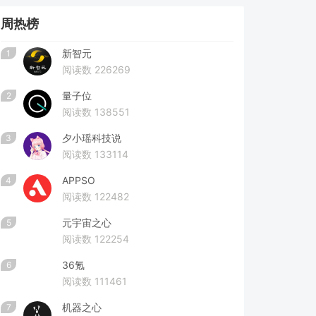
周热榜
新智元
1
阅读数 226269
量子位
2
阅读数 138551
夕小瑶科技说
3
阅读数 133114
APPSO
4
阅读数 122482
元宇宙之心
5
阅读数 122254
36氪
6
阅读数 111461
机器之心
7