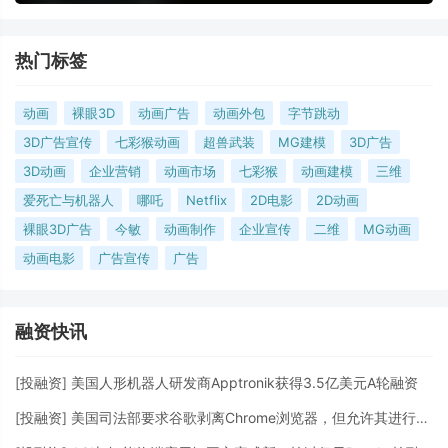
热门标签
动画
裸眼3D
动画广告
动画外包
字节跳动
3D广告宣传
七彩猴动画
超兽武装
MG建模
3D广告
3D动画
企业营销
动画市场
七彩猴
动画建模
三维
爱死亡与机器人
哪吒
Netflix
2D电影
2D动画
裸眼3D广告
今敏
动画制作
企业宣传
二维
MG动画
动画电影
广告宣传
广告
融资快讯
[
投融资
]
美国人形机器人研发商Apptronik获得3.5亿美元A轮融资
[
投融资
]
美国司法部要求谷歌剥离Chrome浏览器，但允许其进行AI投资