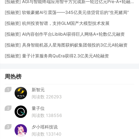
[
投融资
]
AGI与智能终端应用智平方完成新一轮过亿元Pre-A+轮融资
[
投融资
]
软银豪赌AI引震荡——345亿美元借贷背后的“生死赌局”
[
投融资
]
杭州投资智谱，支持GLM国产大模型技术发展
[
投融资
]
AI内容创作平台LiblibAI获得巨人网络A+轮数亿元融资
[
投融资
]
具身智能机器人星海图获蚂蚁集团领投的3亿元A轮融资
[
投融资
]
量子计算服务商QuEra获得2.3亿美元A轮融资
周热榜
新智元
1
阅读数 226293
量子位
2
阅读数 138556
夕小瑶科技说
3
阅读数 133140