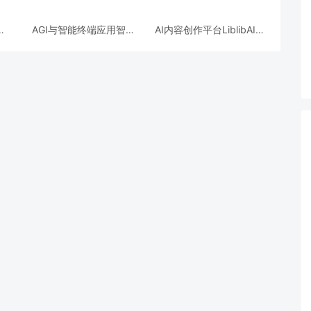
商
AGI与智能终端应用智平
AI内容创作平台LiblibAI获
美元
方完成新一轮过亿元Pre-
得巨人网络A+轮数亿元融
A+轮融资
资