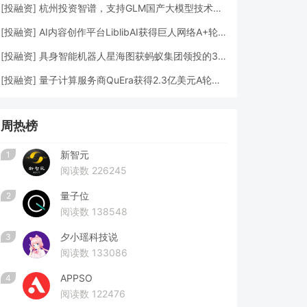
[
投融资
]
杭州投资智谱，支持GLM国产大模型技术发展
[
投融资
]
AI内容创作平台LiblibAI获得巨人网络A+轮数亿元融资
[
投融资
]
具身智能机器人星海图获蚂蚁集团领投的3亿元A轮融资
[
投融资
]
量子计算服务商QuEra获得2.3亿美元A轮融资
周热榜
新智元
1
阅读数 226245
量子位
2
阅读数 138548
夕小瑶科技说
3
阅读数 133086
APPSO
4
阅读数 122476