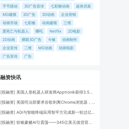
字节跳动
3D广告宣传
七彩猴动画
超兽武装
MG建模
3D广告
3D动画
企业营销
动画市场
七彩猴
动画建模
三维
爱死亡与机器人
哪吒
Netflix
2D电影
2D动画
裸眼3D广告
今敏
动画制作
企业宣传
二维
MG动画
动画电影
广告宣传
广告
融资快讯
[
投融资
]
美国人形机器人研发商Apptronik获得3.5亿美元A轮融资
[
投融资
]
美国司法部要求谷歌剥离Chrome浏览器，但允许其进行AI投资
[
投融资
]
AGI与智能终端应用智平方完成新一轮过亿元Pre-A+轮融资
[
投融资
]
软银豪赌AI引震荡——345亿美元借贷背后的“生死赌局”