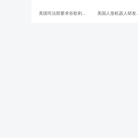
美国司法部要求谷歌剥离
美国人形机器人研发
Chrome浏览器，但允许
Apptronik获得3.5亿
其进行AI投资
A轮融资