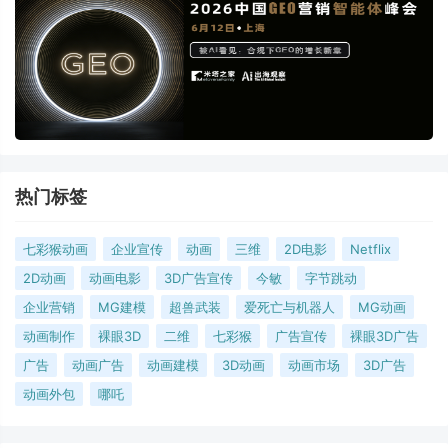
热门标签
七彩猴动画
企业宣传
动画
三维
2D电影
Netflix
2D动画
动画电影
3D广告宣传
今敏
字节跳动
企业营销
MG建模
超兽武装
爱死亡与机器人
MG动画
动画制作
裸眼3D
二维
七彩猴
广告宣传
裸眼3D广告
广告
动画广告
动画建模
3D动画
动画市场
3D广告
动画外包
哪吒