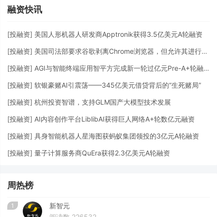
融资快讯
[
投融资
]
美国人形机器人研发商Apptronik获得3.5亿美元A轮融资
[
投融资
]
美国司法部要求谷歌剥离Chrome浏览器，但允许其进行AI投资
[
投融资
]
AGI与智能终端应用智平方完成新一轮过亿元Pre-A+轮融资
[
投融资
]
软银豪赌AI引震荡——345亿美元借贷背后的“生死赌局”
[
投融资
]
杭州投资智谱，支持GLM国产大模型技术发展
[
投融资
]
AI内容创作平台LiblibAI获得巨人网络A+轮数亿元融资
[
投融资
]
具身智能机器人星海图获蚂蚁集团领投的3亿元A轮融资
[
投融资
]
量子计算服务商QuEra获得2.3亿美元A轮融资
周热榜
新智元
1
阅读数 226532