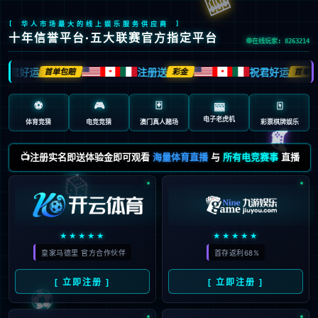
[ 华人市场最大的线上娱乐服务供应商 ]
十年信誉平台·五大联赛官方指定平台
在线玩家: 8263214
祝君好运
注册送
祝君好运
首单包赔
彩金
首单包
🍁
🍁
⚽
🎮
🃏
🀄️
🎰
电子老虎机
体育竞猜
电竞竞猜
澳门真人赌场
彩票棋牌娱乐
🎮
📺注册实名即送体验金即可观看
海量体育直播
与
所有电竞赛事
直播
🎲
★★★★★
★★★★★
皇家马德里 官方合作伙伴
首存返利68%
⚽
[ 立即注册 ]
[ 立即注册 ]